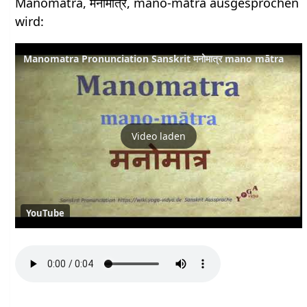
Manomatra, मनोमात्र, mano-mātra ausgesprochen
wird:
Manomatra Pronunciation Sanskrit मनोमात्र mano mātra
Video laden
YouTube