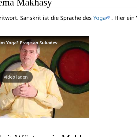
ema Makhasy
itwort. Sanskrit ist die Sprache des
Yoga
. Hier ei
 im Yoga? Frage an Sukadev
Video laden