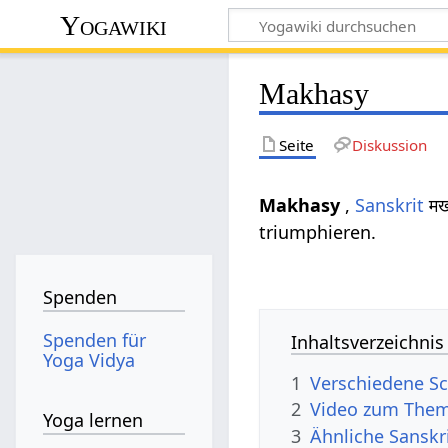
Yogawiki
Makhasy
Seite
Diskussion
Makhasy
,
Sanskrit
मख
triumphieren.
Spenden
Spenden für
Inhaltsverzeichnis
Yoga Vidya
1
Verschiedene S
2
Video zum The
Yoga lernen
3
Ähnliche Sanskr