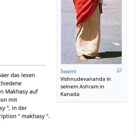
Swami
äer das lesen
Vishnudevananda in
schiedene
seinem Ashram in
ann Makhasy auf
Kanada
ion mit
y ", in der
iption " makhasy ".