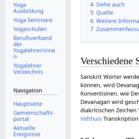
4
Siehe auch
Yoga
Ausbildung
5
Quelle
Yoga Seminare
6
Weitere Informa
Yogaschulen
7
Zusammenfassun
Berufsverband
der
Yogalehrer/inne
n
Verschiedene 
Yogalehrer
Verzeichnis
Sanskrit Wörter werde
können, wird Devanagar
Navigation
Konventionen, wie Dev
Devanagari wird geschr
Hauptseite
diakritischen Zeichen 
Gemeinschafts­
Velthuis
Transkription
portal
Aktuelle
Ereignisse