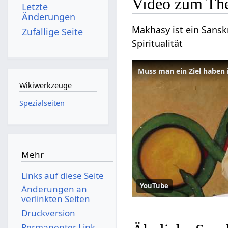
Video zum Th
Letzte
Änderungen
Makhasy ist ein Sanskr
Zufällige Seite
Spiritualität
Muss man ein Ziel haben
Wikiwerkzeuge
Spezialseiten
Mehr
Links auf diese Seite
YouTube
Änderungen an
verlinkten Seiten
Druckversion
Permanenter Link