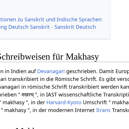
tionen zu Sanskrit und Indische Sprachen
g Deutsch Sanskrit - Sanskrit Deutsch
Schreibweisen für Makhasy
n in Indien auf
Devanagari
geschrieben. Damit Europ
i transkribiert in die Römische Schrift. Es gibt ver
anagari in römische Schrift transkribiert werden k
ieben " मखस्य् ", in IAST wissenschaftliche Transkript
" makhasy ", in der
Harvard-Kyoto
Umschrift " makhas
 " makhasy ", in der modernen Internet
Itrans
Transkr