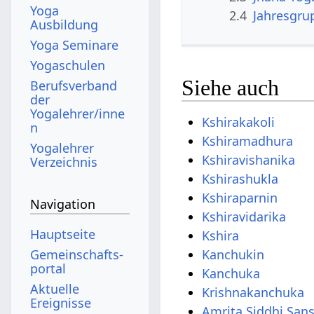
Yoga
2.4
Jahresgru
Ausbildung
Yoga Seminare
Yogaschulen
Siehe auch
Berufsverband
der
Yogalehrer/inne
Kshirakakoli
n
Kshiramadhura
Yogalehrer
Kshiravishanika
Verzeichnis
Kshirashukla
Kshiraparnin
Navigation
Kshiravidarika
Hauptseite
Kshira
Gemeinschafts­
Kanchukin
portal
Kanchuka
Aktuelle
Krishnakanchuka
Ereignisse
Amrita Siddhi San