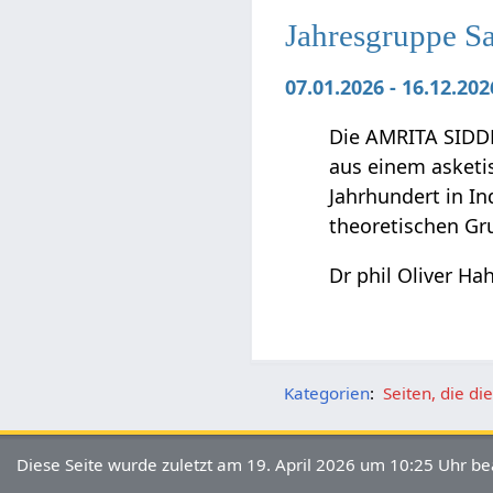
Jahresgruppe S
07.01.2026 - 16.12.20
Die AMRITA SIDDH
aus einem asketi
Jahrhundert in In
theoretischen G
Dr phil Oliver Ha
Kategorien
:
Seiten, die d
Diese Seite wurde zuletzt am 19. April 2026 um 10:25 Uhr be