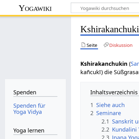
Yogawiki
Kshirakanchuk
Seite
Diskussion
Kshirakanchukin
(
San
kañcukī) die Süßgrasa
Inhaltsverzeichnis
Spenden
1
Siehe auch
Spenden für
Yoga Vidya
2
Seminare
2.1
Sanskrit 
2.2
Kundalini
Yoga lernen
2.3
Jnana Yog