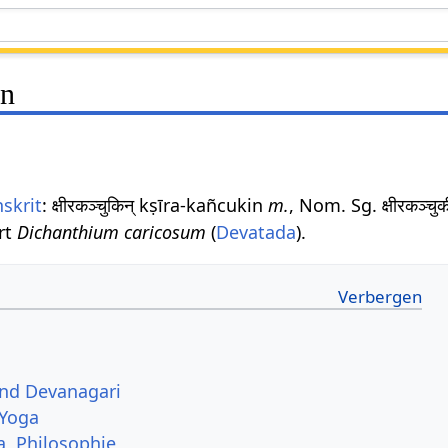
in
skrit
: क्षीरकञ्चुकिन् kṣīra-kañcukin
m.
, Nom. Sg. क्षीरकञ्चु
rt
Dichanthium caricosum
(
Devatada
).
und Devanagari
 Yoga
a, Philosophie