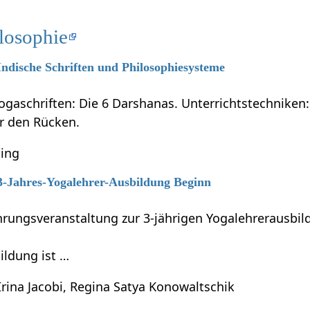
losophie
 Indische Schriften und Philosophiesysteme
ogaschriften: Die 6 Darshanas. Unterrichtstechniken:
ür den Rücken.
ning
 3-Jahres-Yogalehrer-Ausbildung Beginn
führungsveranstaltung zur 3-jährigen Yogalehrerausb
ildung ist …
Irina Jacobi, Regina Satya Konowaltschik