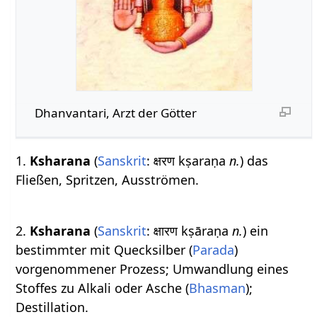
Dhanvantari, Arzt der Götter
1.
Ksharana
(
Sanskrit
: क्षरण kṣaraṇa
n.
) das
Fließen, Spritzen, Ausströmen.
2.
Ksharana
(
Sanskrit
: क्षारण kṣāraṇa
n.
) ein
bestimmter mit Quecksilber (
Parada
)
vorgenommener Prozess; Umwandlung eines
Stoffes zu Alkali oder Asche (
Bhasman
);
Destillation.