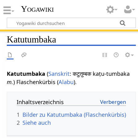
Yogawiki
Katutumbaka
Katutumbaka
(
Sanskrit
: कटुतुम्बक kaṭu-tumbaka
m.
) Flaschenkürbis (
Alabu
).
Inhaltsverzeichnis
1
Bilder zu Katutumbaka (Flaschenkürbis)
2
Siehe auch