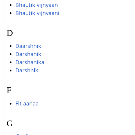
Bhautik vijnyaan
Bhautik vijnyaani
D
Daarshnik
Darshanik
Darshanika
Darshnik
F
Fit aanaa
G