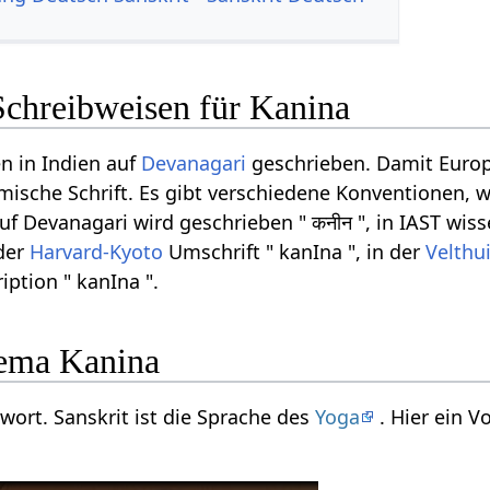
Schreibweisen für Kanina
n in Indien auf
Devanagari
geschrieben. Damit Europ
ömische Schrift. Es gibt verschiedene Konventionen, w
f Devanagari wird geschrieben " कनीन ", in IAST wisse
 der
Harvard-Kyoto
Umschrift " kanIna ", in der
Velthu
iption " kanIna ".
ema Kanina
twort. Sanskrit ist die Sprache des
Yoga
. Hier ein 