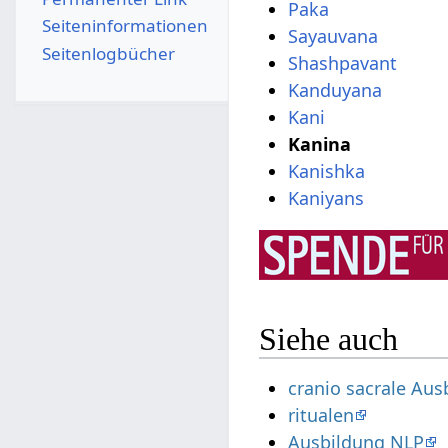
Paka
Seiten­­informationen
Sayauvana
Seitenlogbücher
Shashpavant
Kanduyana
Kani
Kanina
Kanishka
Kaniyans
Siehe auch
cranio sacrale Aus
ritualen
Ausbildung NLP