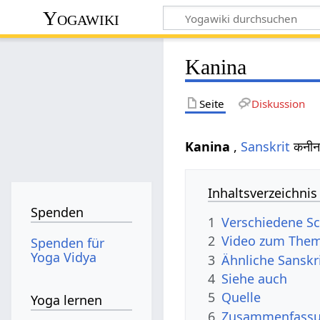
Yogawiki
Kanina
Seite
Diskussion
Kanina
,
Sanskrit
कनीन
Inhaltsverzeichnis
Spenden
1
Verschiedene Sc
2
Video zum Them
Spenden für
Yoga Vidya
3
Ähnliche Sanskr
4
Siehe auch
5
Quelle
Yoga lernen
6
Zusammenfassun