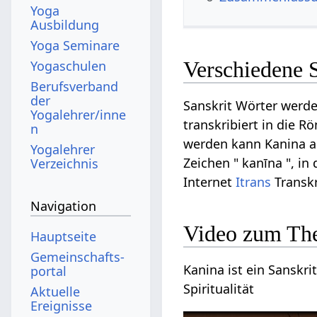
Yoga
Ausbildung
Yoga Seminare
Verschiedene 
Yogaschulen
Berufsverband
der
Sanskrit Wörter werde
Yogalehrer/inne
transkribiert in die R
n
werden kann Kanina au
Yogalehrer
Zeichen " kanīna ", in
Verzeichnis
Internet
Itrans
Transkr
Navigation
Video zum Th
Hauptseite
Gemeinschafts­
Kanina ist ein Sanskri
portal
Spiritualität
Aktuelle
Ereignisse