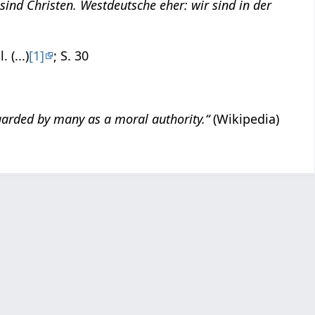
sind Christen. Westdeutsche eher: wir sind in der
l. (...)
[1]
; S. 30
garded by many as a moral authority.“
(Wikipedia)