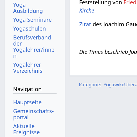
Feststellung von
Frie
Yoga
Kirche
Ausbildung
Yoga Seminare
Zitat
des Joachim Gau
Yogaschulen
Berufsverband
der
Yogalehrer/inne
Die Times beschrieb Jo
n
Yogalehrer
Verzeichnis
Kategorie
:
Yogawiki:Übera
Navigation
Hauptseite
Gemeinschafts­
portal
Aktuelle
Ereignisse