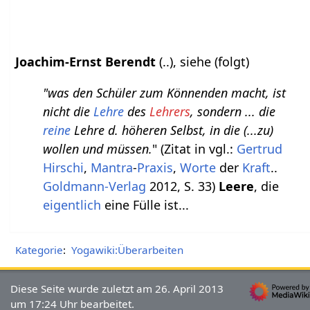
Joachim-Ernst Berendt
(..), siehe (folgt)
"was den Schüler zum Könnenden macht, ist
nicht die
Lehre
des
Lehrers
, sondern ... die
reine
Lehre d. höheren Selbst, in die (...zu)
wollen und müssen.
" (Zitat in vgl.:
Gertrud
Hirschi
,
Mantra
-
Praxis
,
Worte
der
Kraft
..
Goldmann-Verlag
2012, S. 33)
Leere
, die
eigentlich
eine Fülle ist...
Kategorie
:
Yogawiki:Überarbeiten
Diese Seite wurde zuletzt am 26. April 2013
um 17:24 Uhr bearbeitet.