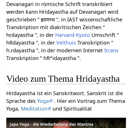
Devanagari in römische Schrift transkribiert
werden kann Hridayastha auf Devanagari wird
geschrieben " हृदयस्थ ", in IAST wissenschaftliche
Transkription mit diakritischen Zeichen "
hṛdayastha ", in der
Harvard-Kyoto
Umschrift "
hRdayastha ", in der
Velthuis
Transkription "
h.rdayastha ", in der modernen Internet
Itrans
Transkription " hR^idayastha ".
Video zum Thema Hridayastha
Hridayastha ist ein Sanskritwort. Sanskrit ist die
Sprache des
Yoga
. Hier ein Vortrag zum Thema
Yoga,
Meditation
und Spiritualität
Japa Yoga - die Wiederholung des Mantras