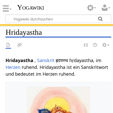
Yogawiki
Hridayastha
Hridayastha
,
Sanskrit
हृदयस्थ hṛdayastha, im
Herzen
ruhend. Hridayastha ist ein Sanskritwort
und bedeutet im Herzen ruhend.