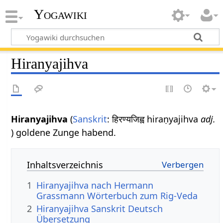
Yogawiki
Hiranyajihva
Hiranyajihva
(
Sanskrit
: हिरण्यजिह्व hiraṇyajihva
adj.
) goldene Zunge habend.
Inhaltsverzeichnis
1
Hiranyajihva nach Hermann
Grassmann Wörterbuch zum Rig-Veda
2
Hiranyajihva Sanskrit Deutsch
Übersetzung