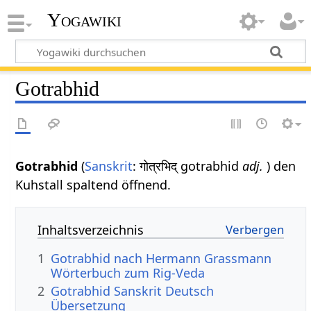
Yogawiki
Gotrabhid
Gotrabhid
(
Sanskrit
: गोत्रभिद् gotrabhid
adj.
) den
Kuhstall spaltend öffnend.
Inhaltsverzeichnis
1
Gotrabhid nach Hermann Grassmann
Wörterbuch zum Rig-Veda
2
Gotrabhid Sanskrit Deutsch
Übersetzung