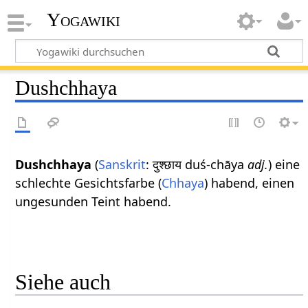
Yogawiki
Dushchhaya
Dushchhaya
(
Sanskrit
: दुश्छाय duś-chāya
adj.
) eine
schlechte Gesichtsfarbe (
Chhaya
) habend, einen
ungesunden Teint habend.
Siehe auch