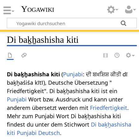
Yogawiki
Di baḵẖashisha kiti
Di baḵẖashisha kiti
(
Punjabi
: ਦੀ ਬਖ਼ਸ਼ਿਸ਼ ਕੀਤੀ dī
baḵẖaśiśa kītī), Deutsche Übersetzung "
Friedfertigkeit". Di baḵẖashisha kiti ist ein
Punjabi
Wort bzw. Ausdruck und kann unter
anderem übersetzt werden mit
Friedfertigkeit
.
Mehr zum Punjabi Wort Di baḵẖashisha kiti
findest du unter dem Stichwort
Di baḵẖashisha
kiti Punjabi Deutsch
.