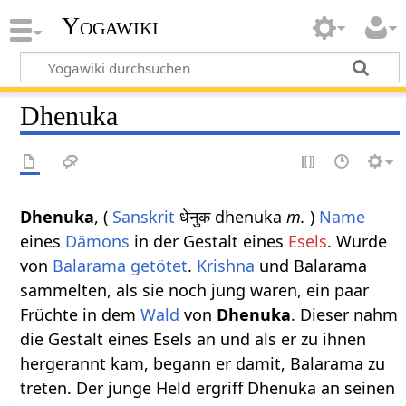
Yogawiki
Dhenuka
Dhenuka
, (
Sanskrit
धेनुक dhenuka
m.
)
Name
eines
Dämons
in der Gestalt eines
Esels
. Wurde
von
Balarama
getötet
.
Krishna
und Balarama
sammelten, als sie noch jung waren, ein paar
Früchte in dem
Wald
von
Dhenuka
. Dieser nahm
die Gestalt eines Esels an und als er zu ihnen
hergerannt kam, begann er damit, Balarama zu
treten. Der junge Held ergriff Dhenuka an seinen