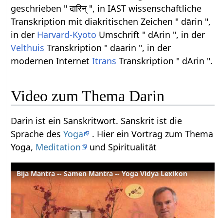
geschrieben " दारिन् ", in IAST wissenschaftliche
Transkription mit diakritischen Zeichen " dārin ",
in der
Harvard-Kyoto
Umschrift " dArin ", in der
Velthuis
Transkription " daarin ", in der
modernen Internet
Itrans
Transkription " dArin ".
Video zum Thema Darin
Darin ist ein Sanskritwort. Sanskrit ist die
Sprache des
Yoga
. Hier ein Vortrag zum Thema
Yoga,
Meditation
und Spiritualität
Bija Mantra -- Samen Mantra -- Yoga Vidya Lexikon