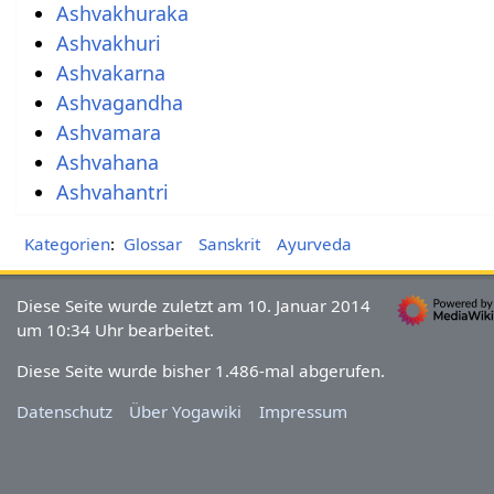
Ashvakhuraka
Ashvakhuri
Ashvakarna
Ashvagandha
Ashvamara
Ashvahana
Ashvahantri
Kategorien
:
Glossar
Sanskrit
Ayurveda
Diese Seite wurde zuletzt am 10. Januar 2014
um 10:34 Uhr bearbeitet.
Diese Seite wurde bisher 1.486-mal abgerufen.
Datenschutz
Über Yogawiki
Impressum