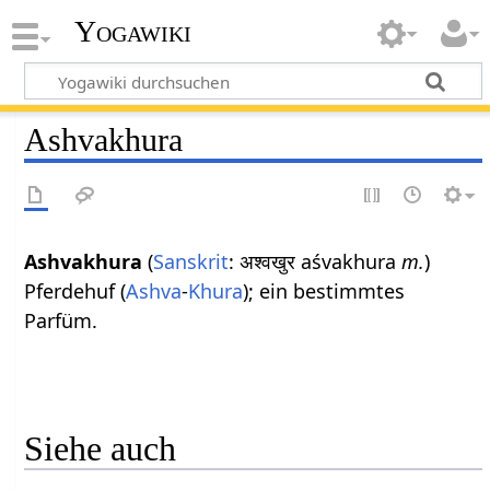
Yogawiki
Ashvakhura
Ashvakhura
(
Sanskrit
: अश्वखुर aśvakhura
m.
)
Pferdehuf (
Ashva
-
Khura
); ein bestimmtes
Parfüm.
Siehe auch