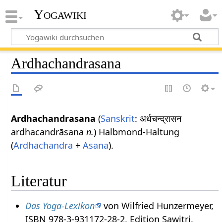
Yogawiki
Ardhachandrasana
Ardhachandrasana
(
Sanskrit
: अर्धचन्द्रासन
ardhacandrāsana
n.
) Halbmond-Haltung
(
Ardhachandra
+
Asana
).
Literatur
Das Yoga-Lexikon
von Wilfried Hunzermeyer,
ISBN 978-3-931172-28-2, Edition Sawitri.