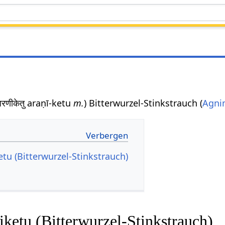
अरणीकेतु araṇī-ketu
m.
) Bitterwurzel-Stinkstrauch (
Agni
etu (Bitterwurzel-Stinkstrauch)
iketu (Bitterwurzel-Stinkstrauch)