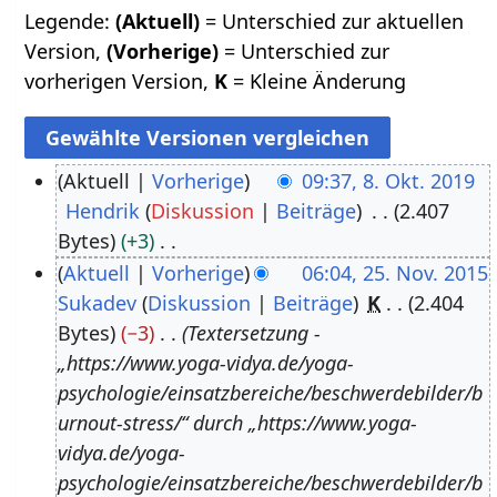
Legende:
(Aktuell)
= Unterschied zur aktuellen
Version,
(Vorherige)
= Unterschied zur
vorherigen Version,
K
= Kleine Änderung
Aktuell
Vorherige
09:37, 8. Okt. 2019
Hendrik
Diskussion
Beiträge
2.407
8
Bytes
+3
.
K
Aktuell
Vorherige
06:04, 25. Nov. 2015
O
e
Sukadev
Diskussion
Beiträge
K
2.404
2
k
i
Bytes
−3
Textersetzung -
5
t
n
„https://www.yoga-vidya.de/yoga-
.
o
e
psychologie/einsatzbereiche/beschwerdebilder/b
N
b
B
urnout-stress/“ durch „https://www.yoga-
o
e
e
vidya.de/yoga-
v
r
a
psychologie/einsatzbereiche/beschwerdebilder/b
e
2