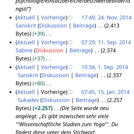
psychologie/einsatzbereiche/beschwerdebilder/a
f
ngst/“
a
Aktuell
Vorherige
17:49, 24. Nov. 2014
s
Sanskrit
Diskussion
Beiträge
2.413
2
s
Bytes
+39
4
u
K
Aktuell
Vorherige
07:29, 11. Sep. 2014
.
n
e
Sabine
Diskussion
Beiträge
2.374
1
N
g
i
Bytes
+37
1
o
n
K
Aktuell
Vorherige
10:34, 1. Sep. 2014
.
v
e
e
Sanskrit
Diskussion
Beiträge
2.337
1
S
e
B
i
Bytes
+80
.
e
m
e
n
K
Aktuell
Vorherige
07:45, 15. Jan. 2014
S
p
b
a
e
e
Sukadev
Diskussion
Beiträge
2.257
1
e
t
e
r
B
i
Bytes
+2.257
Die Seite wurde neu
5
p
e
r
b
e
n
angelegt: „Es gibt inzwischen sehr viele
.
t
m
2
e
a
e
'''Wissenschaftliche Studien zum Yoga'''. Du
J
e
b
0
i
r
B
findest diese unter dem Stichwort