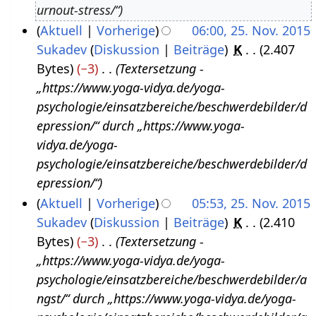
r
urnout-stress/“
m
0
b
Aktuell
Vorherige
06:00, 25. Nov. 2015
b
1
e
Sukadev
Diskussion
Beiträge
K
2.407
e
9
i
Bytes
−3
Textersetzung -
r
t
„https://www.yoga-vidya.de/yoga-
2
u
psychologie/einsatzbereiche/beschwerdebilder/d
0
n
epression/“ durch „https://www.yoga-
1
g
vidya.de/yoga-
5
s
psychologie/einsatzbereiche/beschwerdebilder/d
z
epression/“
u
Aktuell
Vorherige
05:53, 25. Nov. 2015
s
Sukadev
Diskussion
Beiträge
K
2.410
a
Bytes
−3
Textersetzung -
m
„https://www.yoga-vidya.de/yoga-
m
psychologie/einsatzbereiche/beschwerdebilder/a
e
ngst/“ durch „https://www.yoga-vidya.de/yoga-
n