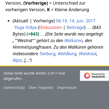
Version,
(Vorherige)
= Unterschied zur
vorherigen Version,
K
= Kleine Änderung
Aktuell
Vorherige
06:19, 14. Jun. 2017
Yoga Vidya
Diskussion
Beiträge
843
1
Bytes
+843
Die Seite wurde neu angelegt:
4
„'''Westrat''' gehört zu den
Walküren
, den
.
Himmelsjungfrauen. Zu den Walküren gehören
J
insbesondere
Tanburg
,
Waldburg
,
Waldraut
,
u
Alpiz
, […“
n
i
Diese Seite wurde bisher 2.017-mal
2
abgerufen.
0
Datenschutz
Über Yogawiki
Impressum
1
7