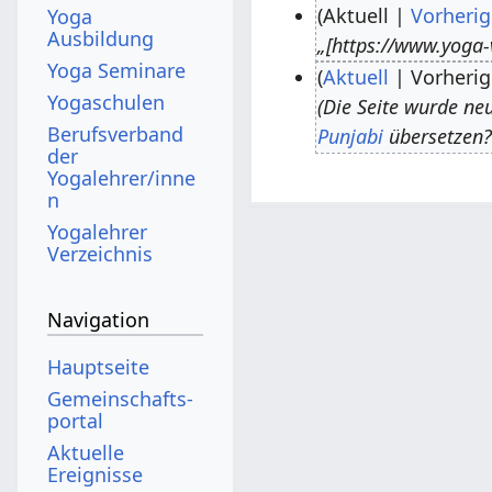
Aktuell
Vorherig
Yoga
Ausbildung
„[https://www.yoga-
2
Yoga Seminare
Aktuell
Vorherig
5
Yogaschulen
Die Seite wurde neu
.
2
Berufsverband
Punjabi
übersetzen?
O
8
der
k
.
Yogalehrer/inne
n
t
O
Yogalehrer
o
k
Verzeichnis
b
t
e
o
Navigation
r
b
2
e
Hauptseite
0
r
Gemeinschafts­
1
2
portal
6
0
Aktuelle
Ereignisse
1