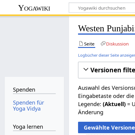
Yogawiki
Westen Punjabi
Seite
Diskussion
Logbücher dieser Seite anzeige
Versionen filt
Auswahl des Versionsu
Spenden
Eingabetaste oder die
Spenden für
Legende:
(Aktuell)
= U
Yoga Vidya
Änderung
Yoga lernen