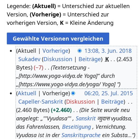
Legende:
(Aktuell)
= Unterschied zur aktuellen
Version,
(Vorherige)
= Unterschied zur
vorherigen Version,
K
= Kleine Änderung
Aktuell
Vorherige
13:08, 3. Jun. 2018
Sukadev
Diskussion
Beiträge
K
2.453
3
Bytes
−7
Textersetzung -
.
„[http://www.yoga-vidya.de Yoga]“ durch
J
„[https://www.yoga-vidya.de/yoga/ Yoga] “
u
Aktuell
Vorherige
06:20, 25. Jul. 2015
n
Capeller-Sanskrit
Diskussion
Beiträge
2
i
2.460 Bytes
+2.460
Die Seite wurde neu
5
2
angelegt: „'''Vyudasa''' ,
Sanskrit
व्युदास vyudāsa,
.
0
das Fahrenlassen,
Beseitigung
, Vernichtung.
J
1
Vyudasa ist in der
Sanskritsprache
ein Substa…“
u
8