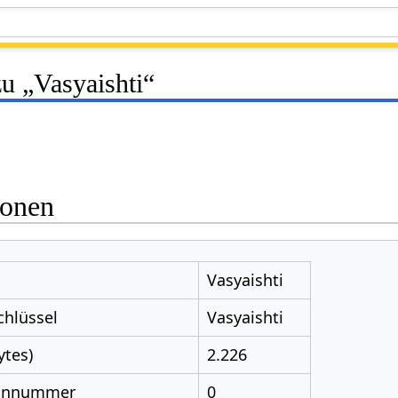
u „Vasyaishti“
ionen
Vasyaishti
chlüssel
Vasyaishti
ytes)
2.226
nnnummer
0