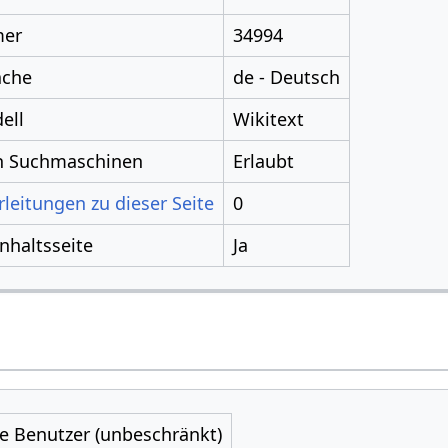
mer
34994
ache
de - Deutsch
ell
Wikitext
ch Suchmaschinen
Erlaubt
leitungen zu dieser Seite
0
Inhaltsseite
Ja
le Benutzer (unbeschränkt)