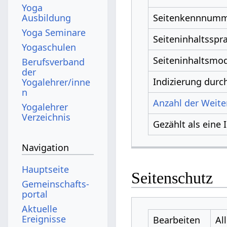
Yoga
Ausbildung
Seitenkennnum
Yoga Seminare
Seiteninhaltsspr
Yogaschulen
Seiteninhaltsmod
Berufsverband
der
Indizierung dur
Yogalehrer/inne
n
Anzahl der Weiter
Yogalehrer
Verzeichnis
Gezählt als eine 
Navigation
Hauptseite
Seitenschutz
Gemeinschafts­
portal
Aktuelle
Ereignisse
Bearbeiten
Al