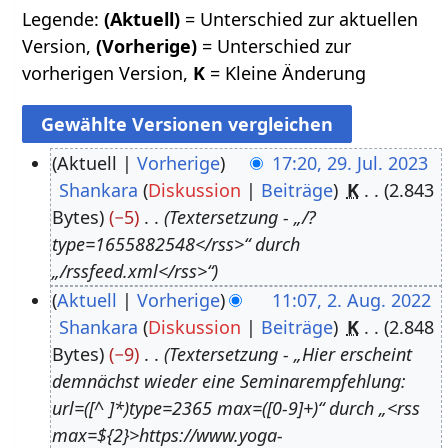
Legende:
(Aktuell)
= Unterschied zur aktuellen
Version,
(Vorherige)
= Unterschied zur
vorherigen Version,
K
= Kleine Änderung
Aktuell
Vorherige
17:20, 29. Jul. 2023
Shankara
Diskussion
Beiträge
K
2.843
2
Bytes
−5
Textersetzung - „/?
9
type=1655882548</rss>“ durch
.
„/rssfeed.xml</rss>“
J
Aktuell
Vorherige
11:07, 2. Aug. 2022
u
Shankara
Diskussion
Beiträge
K
2.848
2
l
Bytes
−9
Textersetzung - „Hier erscheint
.
i
demnächst wieder eine Seminarempfehlung:
A
2
url=([^ ]*)type=2365 max=([0-9]+)“ durch „<rss
u
0
max=${2}>https://www.yoga-
g
2