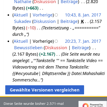
e
Nathalie
Diskussion
Beiträge
2.820
u
2
i
Bytes
+663
n
0
n
K
Aktuell
Vorherige
10:43, 8. Jan. 2017
i
1
e
e
Sukadev
Diskussion
Beiträge
K
2.157
8
2
7
B
i
Bytes
−10
Textersetzung - „==========“
.
0
e
n
durch „“
J
1
a
e
Aktuell
Vorherige
20:23, 7. Jan. 2017
a
7
r
B
Bewusstleben
Diskussion
Beiträge
7
n
b
e
2.167 Bytes
+2.167
Die Seite wurde neu
.
u
e
a
angelegt: „'''Tankstelle‏‎ ''' == Tankstelle‏‎ Video ==
J
a
i
r
Videovortrag mit dem Thema Tankstelle‏‎:
a
r
t
b
{{#ev:youtube| DRqttsern0w }} Datei:Mahashakti
n
2
u
e
Sommerschu…“
u
0
n
i
a
1
g
t
r
7
s
u
2
z
Diese Seite wurde bisher 2.571-mal
n