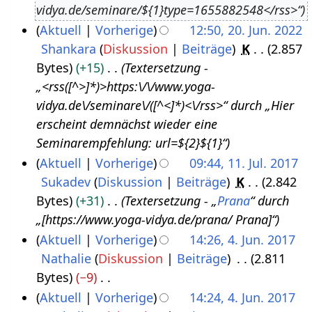
vidya.de/seminare/${1}type=1655882548</rss>“
u
3
Aktuell
Vorherige
12:50, 20. Jun. 2022
s
Shankara
Diskussion
Beiträge
K
2.857
2
t
Bytes
+15
Textersetzung -
0
2
„<rss([^>]*)>https:\/\/www.yoga-
.
0
vidya.de\/seminare\/([^<]*)<\/rss>“ durch „Hier
J
2
erscheint demnächst wieder eine
u
2
Seminarempfehlung: url=${2}${1}“
n
Aktuell
Vorherige
09:44, 11. Jul. 2017
i
Sukadev
Diskussion
Beiträge
K
2.842
1
2
Bytes
+31
Textersetzung - „
Prana
“ durch
1
0
„[https://www.yoga-vidya.de/prana/ Prana]“
.
2
Aktuell
Vorherige
14:26, 4. Jun. 2017
J
2
Nathalie
Diskussion
Beiträge
2.811
4
u
Bytes
−9
.
l
K
Aktuell
Vorherige
14:24, 4. Jun. 2017
J
i