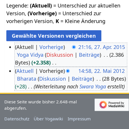
Legende:
(Aktuell)
= Unterschied zur aktuellen
Version,
(Vorherige)
= Unterschied zur
vorherigen Version,
K
= Kleine Änderung
Aktuell
Vorherige
21:16, 27. Apr. 2015
Yoga Vidya
Diskussion
Beiträge
2.386
2
Bytes
+2.358
7
K
Aktuell
Vorherige
14:58, 22. Mai 2012
.
e
Bharata
Diskussion
Beiträge
28 Bytes
2
A
i
+28
Weiterleitung nach
Swara Yoga
erstellt
2
p
n
.
r
e
Diese Seite wurde bisher 2.648-mal
M
i
abgerufen.
B
a
l
e
Datenschutz
Über Yogawiki
Impressum
i
2
a
2
0