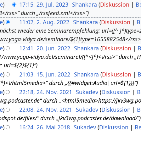
e
17:15, 29. Jul. 2023
Shankara
Diskussion
B
</rss>“ durch „/rssfeed.xml</rss>“
e
11:02, 2. Aug. 2022
Shankara
Diskussion
B
nächst wieder eine Seminarempfehlung: url=([^ ]*)type=
ww.yoga-vidya.de/seminare/${1}type=1655882548</rss>
e
12:41, 20. Jun. 2022
Shankara
Diskussion
B
\/\/www.yoga-vidya.de\/seminare\/([^<]*)<\/rss>“ durch „
 url=${2}${1}“
e
21:03, 15. Jun. 2022
Shankara
Diskussion
B
*)<\/html5media>“ durch „{{#widget:Audio|url=${1}}}“
e
22:18, 24. Nov. 2021
Sukadev
Diskussion
B
g.podcaster.de“ durch „<html5media>https://jkv3wg.po
e
22:08, 24. Nov. 2021
Sukadev
Diskussion
B
odspot.de/files/“ durch „jkv3wg.podcaster.de/download/“
e
16:24, 26. Mai 2018
Sukadev
Diskussion
Be