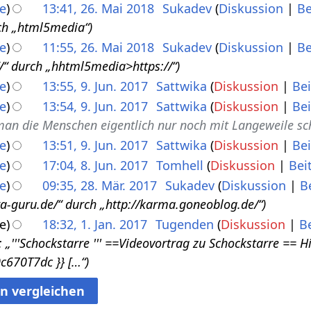
e
13:41, 26. Mai 2018
Sukadev
Diskussion
Be
ch „html5media“
e
11:55, 26. Mai 2018
Sukadev
Diskussion
Be
/“ durch „hhtml5media>https://“
e
13:55, 9. Jun. 2017
Sattwika
Diskussion
Be
e
13:54, 9. Jun. 2017
Sattwika
Diskussion
Be
an die Menschen eigentlich nur noch mit Langeweile sc
e
13:51, 9. Jun. 2017
Sattwika
Diskussion
Be
e
17:04, 8. Jun. 2017
Tomhell
Diskussion
Bei
e
09:35, 28. Mär. 2017
Sukadev
Diskussion
B
a-guru.de/“ durch „http://karma.goneoblog.de/“
e
18:32, 1. Jan. 2017
Tugenden
Diskussion
B
‏‎ == Hier findest du ein Vortragsvideo über Schockstarre‏‎:
c670T7dc }} […“