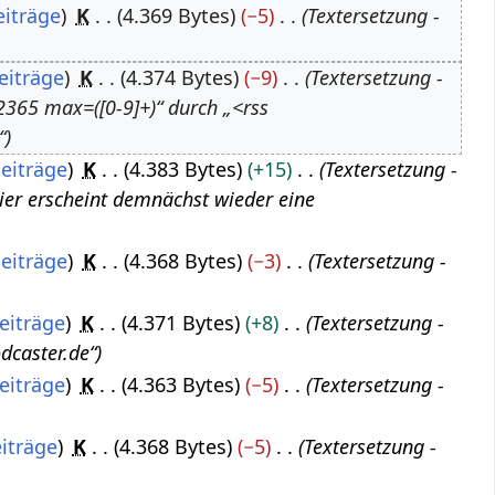
eiträge
K
4.369 Bytes
−5
Textersetzung -
eiträge
K
4.374 Bytes
−9
Textersetzung -
2365 max=([0-9]+)“ durch „<rss
“
eiträge
K
4.383 Bytes
+15
Textersetzung -
Hier erscheint demnächst wieder eine
eiträge
K
4.368 Bytes
−3
Textersetzung -
eiträge
K
4.371 Bytes
+8
Textersetzung -
dcaster.de“
eiträge
K
4.363 Bytes
−5
Textersetzung -
iträge
K
4.368 Bytes
−5
Textersetzung -