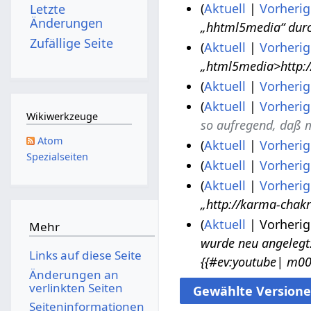
Aktuell
Vorherig
Letzte
2
v
6
2
Änderungen
„hhtml5media“ dur
0
e
.
Zufällige Seite
Aktuell
Vorherig
2
m
M
„html5media>http:/
2
b
a
Aktuell
Vorherig
e
i
K
Aktuell
Vorherig
r
2
9
Wikiwerkzeuge
e
so aufregend, daß m
2
0
.
i
Atom
Aktuell
Vorherig
0
1
J
Spezialseiten
n
K
2
8
u
Aktuell
Vorherig
e
e
K
1
n
Aktuell
Vorherig
8
B
i
e
i
„http://karma-chakr
.
2
e
n
i
2
Aktuell
Vorherig
J
8
Mehr
a
e
n
0
wurde neu angelegt: „'''Schockstarre‏‎ ''' ==Videovortrag zu Schockstarre
u
.
1
r
Links auf diese Seite
B
e
{{#ev:youtube| m00
1
n
M
.
b
Änderungen an
e
B
7
i
ä
J
verlinkten Seiten
e
a
e
2
r
a
Seiten­­informationen
i