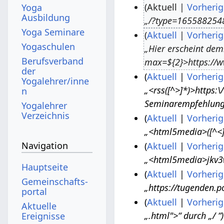
Aktuell
Vorherig
Yoga
Ausbildung
„/?type=1655882548
2
Yoga Seminare
Aktuell
Vorherig
9
Yogaschulen
„Hier erscheint dem
.
2
Berufsverband
max=${2}>https://w
J
.
der
Aktuell
Vorherig
u
A
Yogalehrer/inne
„<rss([^>]*)>https:
n
2
l
u
Seminarempfehlung:
0
Yogalehrer
i
g
Verzeichnis
Aktuell
Vorherig
.
2
u
„<html5media>([^<]
1
J
0
s
Navigation
Aktuell
Vorherig
5
u
2
t
„<html5media>jkv3w
.
2
n
3
2
Hauptseite
Aktuell
Vorherig
J
4
i
0
Gemeinschafts­
„https://tugenden.p
u
.
2
2
portal
Aktuell
Vorherig
n
N
0
2
Aktuelle
„.html">“ durch „/ “
Ereignisse
i
o
2
2