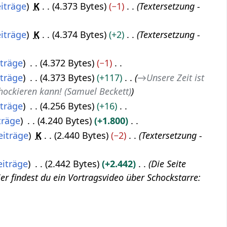
iträge
K
4.373 Bytes
−1
Textersetzung -
iträge
K
4.374 Bytes
+2
Textersetzung -
iträge
4.372 Bytes
−1
iträge
4.373 Bytes
+117
→
Unsere Zeit ist
hockieren kann! (Samuel Beckett)
iträge
4.256 Bytes
+16
träge
4.240 Bytes
+1.800
eiträge
K
2.440 Bytes
−2
Textersetzung -
eiträge
2.442 Bytes
+2.442
Die Seite