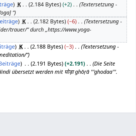
träge
K
2.184 Bytes
+2
Textersetzung -
oga] “
eiträge
K
2.182 Bytes
−6
Textersetzung -
der/trauer/“ durch „https://www.yoga-
iträge
K
2.188 Bytes
−3
Textersetzung -
meditation/“
Beiträge
2.191 Bytes
+2.191
Die Seite
Hindi übersetzt werden mit घोड़ा ghōṛā '''ghodaa'''.