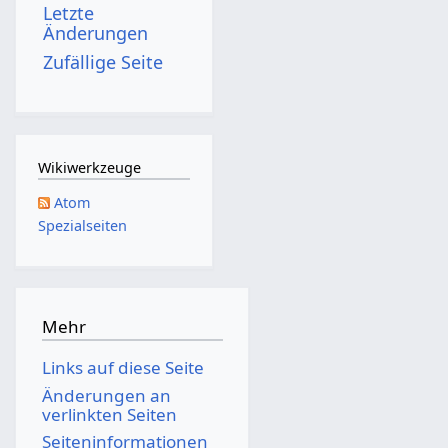
Letzte
2
1
1
Änderungen
0
5
5
Zufällige Seite
1
5
Wikiwerkzeuge
Atom
Spezialseiten
Mehr
Links auf diese Seite
Änderungen an
verlinkten Seiten
Seiten­­informationen