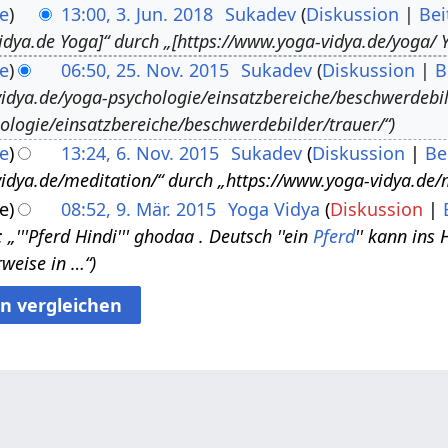
e
13:00, 3. Jun. 2018
Sukadev
Diskussion
Bei
idya.de Yoga]“ durch „[https://www.yoga-vidya.de/yoga/ Y
e
06:50, 25. Nov. 2015
Sukadev
Diskussion
B
idya.de/yoga-psychologie/einsatzbereiche/beschwerdebil
ologie/einsatzbereiche/beschwerdebilder/trauer/“
e
13:24, 6. Nov. 2015
Sukadev
Diskussion
Be
idya.de/meditation/“ durch „https://www.yoga-vidya.de/
e
08:52, 9. Mär. 2015
Yoga Vidya
Diskussion
„'''Pferd Hindi''' ghodaa . Deutsch ''ein
Pferd
'' kann ins 
weise in …“