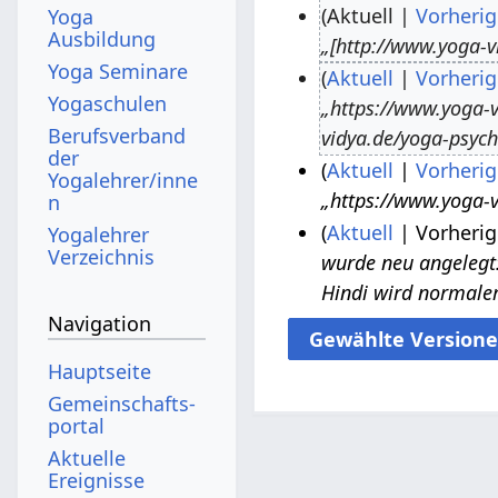
Aktuell
Vorherig
Yoga
Ausbildung
„[http://www.yoga-v
3
Yoga Seminare
Aktuell
Vorherig
.
Yogaschulen
„https://www.yoga-v
J
2
Berufsverband
vidya.de/yoga-psych
u
5
der
Aktuell
Vorherig
n
.
Yogalehrer/inne
„https://www.yoga-v
n
6
i
N
Aktuell
Vorherig
.
Yogalehrer
2
o
Verzeichnis
wurde neu angelegt: 
N
9
0
v
Hindi wird normaler
o
.
1
e
Navigation
v
M
8
m
e
ä
b
Hauptseite
m
r
e
Gemeinschafts­
b
z
r
portal
e
2
2
Aktuelle
Ereignisse
r
0
0