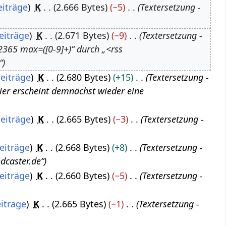
eiträge
K
2.666 Bytes
−5
Textersetzung -
eiträge
K
2.671 Bytes
−9
Textersetzung -
2365 max=([0-9]+)“ durch „<rss
“
eiträge
K
2.680 Bytes
+15
Textersetzung -
Hier erscheint demnächst wieder eine
eiträge
K
2.665 Bytes
−3
Textersetzung -
eiträge
K
2.668 Bytes
+8
Textersetzung -
dcaster.de“
eiträge
K
2.660 Bytes
−5
Textersetzung -
iträge
K
2.665 Bytes
−1
Textersetzung -