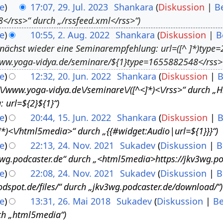
e
17:07, 29. Jul. 2023
Shankara
Diskussion
B
</rss>“ durch „/rssfeed.xml</rss>“
e
10:55, 2. Aug. 2022
Shankara
Diskussion
B
nächst wieder eine Seminarempfehlung: url=([^ ]*)type=
ww.yoga-vidya.de/seminare/${1}type=1655882548</rss>
e
12:32, 20. Jun. 2022
Shankara
Diskussion
B
\/\/www.yoga-vidya.de\/seminare\/([^<]*)<\/rss>“ durch „
 url=${2}${1}“
e
20:44, 15. Jun. 2022
Shankara
Diskussion
B
*)<\/html5media>“ durch „{{#widget:Audio|url=${1}}}“
e
22:13, 24. Nov. 2021
Sukadev
Diskussion
B
g.podcaster.de“ durch „<html5media>https://jkv3wg.po
e
22:08, 24. Nov. 2021
Sukadev
Diskussion
B
odspot.de/files/“ durch „jkv3wg.podcaster.de/download/“
e
13:31, 26. Mai 2018
Sukadev
Diskussion
Be
ch „html5media“