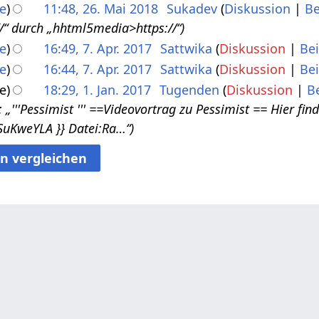
e
11:48, 26. Mai 2018
Sukadev
Diskussion
Be
/“ durch „hhtml5media>https://“
e
16:49, 7. Apr. 2017
Sattwika
Diskussion
Be
e
16:44, 7. Apr. 2017
Sattwika
Diskussion
Be
e
18:29, 1. Jan. 2017
Tugenden
Diskussion
B
er findest du ein Vortragsvideo über Pessimist‏‎:
SuKweYLA }} Datei:Ra…“