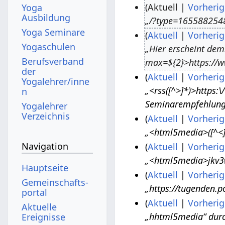
Aktuell
Vorherig
Yoga
Ausbildung
„/?type=1655882548
2
Yoga Seminare
Aktuell
Vorherig
9
Yogaschulen
„Hier erscheint dem
.
2
Berufsverband
max=${2}>https://w
J
.
der
Aktuell
Vorherig
u
A
Yogalehrer/inne
„<rss([^>]*)>https:
n
2
l
u
Seminarempfehlung:
0
Yogalehrer
i
g
Verzeichnis
Aktuell
Vorherig
.
2
u
„<html5media>([^<]
1
J
0
s
Navigation
Aktuell
Vorherig
5
u
2
t
„<html5media>jkv3w
.
2
n
3
2
Hauptseite
Aktuell
Vorherig
J
4
i
0
Gemeinschafts­
„https://tugenden.p
u
.
2
2
portal
Aktuell
Vorherig
n
N
0
2
Aktuelle
„hhtml5media“ dur
Ereignisse
i
o
2
2