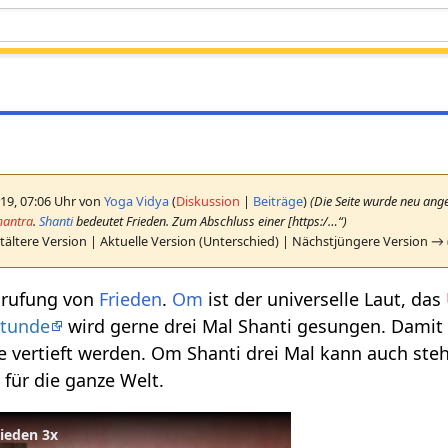
19, 07:06 Uhr von
Yoga Vidya
(
Diskussion
|
Beiträge
)
(Die Seite wurde neu ange
antra
.
Shanti
bedeutet Frieden. Zum Abschluss einer [https:/…“)
ältere Version | Aktuelle Version (Unterschied) | Nächstjüngere Version →
nrufung von
Frieden
.
Om
ist der universelle Laut, das
stunde
wird gerne drei Mal Shanti gesungen. Damit s
e vertieft werden. Om Shanti drei Mal kann auch stehe
 für die ganze Welt.
ieden 3x