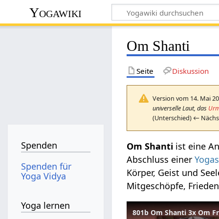
Yogawiki
Om Shanti
Seite
Diskussion
Version vom 14. Mai 20
universelle Laut, das
Urm
(Unterschied) ← Nächst
Spenden
Om Shanti
ist eine A
Abschluss einer
Yoga
Spenden für
Körper, Geist und Seel
Yoga Vidya
Mitgeschöpfe, Frieden
Yoga lernen
801b Om Shanti 3x Om Fr