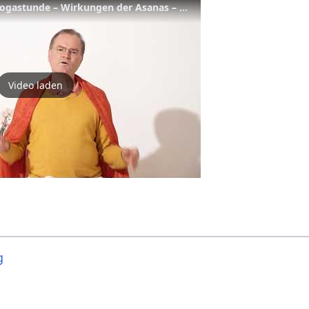
Om Shanti am Ende der Yogastunde – Wirkungen der Asanas – YVS306
Video laden
g