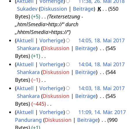
Aktuell
Vorherige
11:38, 26. Mai 2018
M
2
a
e
a
Sukadev
Diskussion
Beiträge
K
550
a
1
s
n
m
Bytes
+5
Textersetzung -
i
s
f
m
„html5media>http://“ durch
2
u
a
e
„hhtml5media>https://“
0
n
s
n
Aktuell
Vorherige
14:05, 18. Mai 2017
1
g
s
f
Shankara
Diskussion
Beiträge
545
1
8
u
a
Bytes
+1
8
n
s
K
Aktuell
Vorherige
14:04, 18. Mai 2017
.
g
s
e
Shankara
Diskussion
Beiträge
544
M
u
i
Bytes
−1
a
n
n
K
Aktuell
Vorherige
14:03, 18. Mai 2017
i
g
e
e
Shankara
Diskussion
Beiträge
545
2
B
i
Bytes
−445
0
e
n
K
Aktuell
Vorherige
11:09, 14. Mär. 2017
1
a
e
e
Pandurang
Diskussion
Beiträge
990
1
7
r
B
i
Bytes
+1
4