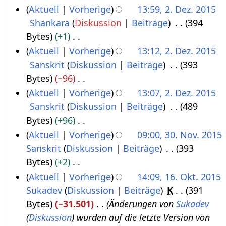
m
s
s
u
e
n
K
Aktuell
Vorherige
13:59, 2. Dez. 2015
z
1
a
e
a
z
n
i
e
e
Shankara
Diskussion
Beiträge
394
2
e
7
s
n
m
u
g
t
B
i
Bytes
+1
.
m
s
f
m
s
s
u
e
n
K
Aktuell
Vorherige
13:12, 2. Dez. 2015
D
b
u
a
e
a
z
n
a
e
e
Sanskrit
Diskussion
Beiträge
393
e
e
n
s
n
m
u
g
r
B
i
Bytes
−96
z
g
r
s
f
m
s
s
b
e
n
K
Aktuell
Vorherige
13:07, 2. Dez. 2015
e
2
u
a
e
a
z
e
a
e
e
Sanskrit
Diskussion
Beiträge
489
m
n
0
s
n
m
u
i
r
B
i
Bytes
+96
b
g
1
s
f
m
s
t
b
e
n
K
Aktuell
Vorherige
09:00, 30. Nov. 2015
e
u
5
a
e
a
u
e
a
e
e
Sanskrit
Diskussion
Beiträge
393
3
r
n
s
n
m
n
i
r
B
i
Bytes
+2
0
g
2
s
f
m
g
t
b
e
n
K
Aktuell
Vorherige
14:09, 16. Okt. 2015
.
0
u
a
e
s
u
e
a
e
e
Sukadev
Diskussion
Beiträge
K
391
1
N
n
1
s
n
z
n
i
r
B
i
Bytes
−31.501
Änderungen von
Sukadev
6
o
g
5
s
f
u
g
t
b
e
n
(
Diskussion
) wurden auf die letzte Version von
.
v
u
a
s
s