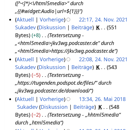
b
e
n
([^<]*)<\/html5media>“ durch
.
e
a
e
„{{#widget:Audio|url=${1}}}“
J
i
r
B
Aktuell
Vorherige
22:17, 24. Nov. 2021
u
t
b
e
Sukadev
Diskussion
Beiträge
K
551
2
n
u
e
a
Bytes
+8
Textersetzung -
4
i
n
i
r
„<html5media>jkv3wg.podcaster.de“ durch
.
2
g
t
b
„<html5media>https://jkv3wg.podcaster.de“
N
0
s
u
e
Aktuell
Vorherige
22:08, 24. Nov. 2021
o
2
z
n
i
Sukadev
Diskussion
Beiträge
K
543
v
2
u
g
t
Bytes
−5
Textersetzung -
e
s
s
u
„https://tugenden.podspot.de/files/“ durch
m
a
z
n
„jkv3wg.podcaster.de/download/“
b
m
u
g
Aktuell
Vorherige
13:34, 26. Mai 2018
e
m
s
s
Sukadev
Diskussion
Beiträge
K
548
2
r
e
a
z
Bytes
−2
Textersetzung - „hhtml5media“
6
2
n
m
u
durch „html5media“
.
0
f
m
s