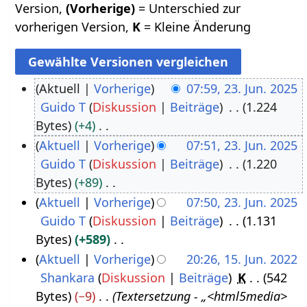
Version,
(Vorherige)
= Unterschied zur
vorherigen Version,
K
= Kleine Änderung
Aktuell
Vorherige
07:59, 23. Jun. 2025
Guido T
Diskussion
Beiträge
1.224
2
Bytes
+4
3
K
Aktuell
Vorherige
07:51, 23. Jun. 2025
.
e
Guido T
Diskussion
Beiträge
1.220
J
i
Bytes
+89
u
n
K
Aktuell
Vorherige
07:50, 23. Jun. 2025
n
e
e
Guido T
Diskussion
Beiträge
1.131
i
B
i
Bytes
+589
2
e
n
K
Aktuell
Vorherige
20:26, 15. Jun. 2022
0
a
e
e
Shankara
Diskussion
Beiträge
K
542
1
2
r
B
i
Bytes
−9
Textersetzung - „<html5media>
5
5