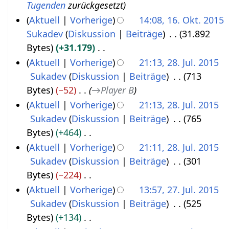
u
e
a
e
Tugenden
zurückgesetzt
O
e
n
s
a
z
n
i
r
B
Aktuell
Vorherige
14:08, 16. Okt. 2015
k
m
g
s
m
u
g
t
b
e
Sukadev
Diskussion
Beiträge
31.892
t
b
u
m
s
s
u
e
a
Bytes
+31.179
o
e
n
e
a
z
n
i
r
K
Aktuell
Vorherige
21:13, 28. Jul. 2015
b
g
r
n
m
u
g
t
b
e
Sukadev
Diskussion
Beiträge
713
2
e
2
f
m
s
s
u
e
i
Bytes
−52
→
Player B
8
r
0
a
e
a
z
n
i
n
Aktuell
Vorherige
21:13, 28. Jul. 2015
.
2
1
s
n
m
u
g
t
e
Sukadev
Diskussion
Beiträge
765
J
0
s
5
f
m
s
s
u
B
Bytes
+464
u
u
1
a
e
a
z
n
e
K
Aktuell
Vorherige
21:11, 28. Jul. 2015
l
n
5
s
n
m
u
g
a
e
Sukadev
Diskussion
Beiträge
301
i
g
s
f
m
s
s
r
i
Bytes
−224
2
u
a
e
a
z
b
n
K
Aktuell
Vorherige
13:57, 27. Jul. 2015
0
n
s
n
m
u
e
e
e
Sukadev
Diskussion
Beiträge
525
2
1
g
s
f
m
s
i
B
i
Bytes
+134
7
5
u
a
e
a
t
e