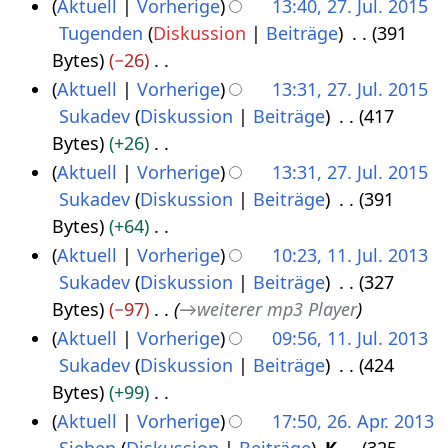
n
K
Aktuell
Vorherige
13:40, 27. Jul. 2015
.
n
s
n
m
u
a
e
e
Tugenden
Diskussion
Beiträge
391
J
g
s
f
m
n
r
B
i
Bytes
−26
u
u
a
e
g
b
e
n
K
Aktuell
Vorherige
13:31, 27. Jul. 2015
l
n
s
n
s
e
a
e
e
Sukadev
Diskussion
Beiträge
417
i
g
s
f
z
i
r
B
i
Bytes
+26
2
u
a
u
t
b
e
n
K
Aktuell
Vorherige
13:31, 27. Jul. 2015
0
n
s
s
u
e
a
e
e
Sukadev
Diskussion
Beiträge
391
1
g
s
a
n
i
r
B
i
Bytes
+64
5
u
m
g
t
b
e
n
K
Aktuell
Vorherige
10:23, 11. Jul. 2013
n
m
s
u
e
a
e
e
Sukadev
Diskussion
Beiträge
327
1
g
e
z
n
i
r
B
i
Bytes
−97
→
weiterer mp3 Player
1
n
u
g
t
b
e
n
Aktuell
Vorherige
09:56, 11. Jul. 2013
.
f
s
s
u
e
a
e
Sukadev
Diskussion
Beiträge
424
J
a
a
z
n
i
r
B
Bytes
+99
u
s
m
u
g
t
b
e
K
Aktuell
Vorherige
17:50, 26. Apr. 2013
l
s
m
s
s
u
e
a
e
Sieben
Diskussion
Beiträge
K
325