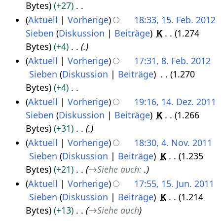
b
i
Bytes
+27
0
a
2
e
n
K
Aktuell
Vorherige
18:33, 15. Feb. 2012
.
i
0
i
e
e
Sieben
Diskussion
Beiträge
K
1.274
1
S
2
1
t
B
i
Bytes
+4
.
5
e
0
4
u
e
n
Aktuell
Vorherige
17:31, 8. Feb. 2012
.
p
1
n
a
e
Sieben
Diskussion
Beiträge
1.270
8
F
t
3
g
r
B
Bytes
+4
.
e
e
s
b
e
K
Aktuell
Vorherige
19:16, 14. Dez. 2011
F
b
m
z
e
a
e
Sieben
Diskussion
Beiträge
K
1.266
1
e
r
b
u
i
r
i
Bytes
+31
.
4
b
u
e
s
t
b
n
Aktuell
Vorherige
18:30, 4. Nov. 2011
.
r
a
r
a
u
e
e
Sieben
Diskussion
Beiträge
K
1.235
4
D
u
r
2
m
n
i
B
Bytes
+21
→
Siehe auch
:
.
.
e
a
2
0
m
g
t
e
Aktuell
Vorherige
17:55, 15. Jun. 2011
N
z
r
0
1
e
s
u
a
Sieben
Diskussion
Beiträge
K
1.214
1
o
e
2
1
2
n
z
n
r
Bytes
+13
→
Siehe auch
5
v
m
0
2
f
u
g
b