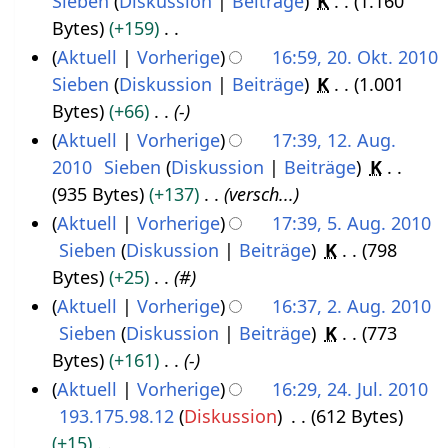
Sieben
Diskussion
Beiträge
K
1.160
2
D
e
2
a
n
i
B
Bytes
+159
9
e
m
0
s
g
t
e
K
Aktuell
Vorherige
16:59, 20. Okt. 2010
.
z
b
1
s
s
u
a
e
Sieben
Diskussion
Beiträge
K
1.001
2
O
e
e
u
1
z
n
r
i
Bytes
+66
-
0
k
m
n
r
u
g
b
n
Aktuell
Vorherige
17:39, 12. Aug.
.
t
g
b
2
s
s
e
e
2010
Sieben
Diskussion
Beiträge
K
1
O
o
e
0
a
z
i
B
935 Bytes
+137
versch...
2
k
b
r
1
m
u
t
e
Aktuell
Vorherige
17:39, 5. Aug. 2010
.
t
e
2
0
m
s
u
a
Sieben
Diskussion
Beiträge
K
798
5
A
o
r
0
e
a
n
r
Bytes
+25
#
.
u
b
2
1
n
m
g
b
Aktuell
Vorherige
16:37, 2. Aug. 2010
A
g
e
0
0
f
m
s
e
Sieben
Diskussion
Beiträge
K
773
2
u
u
r
1
a
e
z
i
Bytes
+161
-
.
g
s
2
0
s
n
u
t
Aktuell
Vorherige
16:29, 24. Jul. 2010
A
u
t
0
s
f
s
u
193.175.98.12
Diskussion
612 Bytes
2
u
s
2
u
1
a
a
n
+15
4