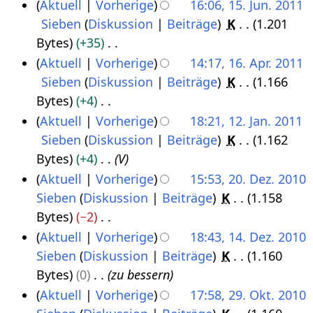
Aktuell
Vorherige
16:06, 15. Jun. 2011
.
e
b
1
a
s
s
e
Sieben
Diskussion
Beiträge
K
1.201
J
m
e
2
s
a
z
i
Bytes
+35
u
b
r
s
m
u
t
K
Aktuell
Vorherige
14:17, 16. Apr. 2011
n
e
2
u
m
s
u
e
Sieben
Diskussion
Beiträge
K
1.166
1
i
r
n
0
e
a
n
i
Bytes
+4
6
2
g
2
1
n
m
g
n
K
Aktuell
Vorherige
18:21, 12. Jan. 2011
.
0
0
1
f
m
s
e
e
Sieben
Diskussion
Beiträge
K
1.162
1
A
1
1
a
e
z
B
i
Bytes
+4
V
2
p
1
1
s
n
u
e
n
Aktuell
Vorherige
15:53, 20. Dez. 2010
.
r
s
f
s
a
e
Sieben
Diskussion
Beiträge
K
1.158
2
J
i
u
a
a
r
B
Bytes
−2
0
a
l
n
s
m
b
e
K
Aktuell
Vorherige
18:43, 14. Dez. 2010
.
n
g
2
s
m
e
a
e
Sieben
Diskussion
Beiträge
K
1.160
1
D
u
0
u
e
i
r
i
Bytes
0
zu bessern
4
e
a
n
1
n
t
b
n
Aktuell
Vorherige
17:58, 29. Okt. 2010
.
z
g
r
1
f
u
e
e