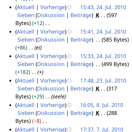
g
t
n
0
0
s
m
g
K
Aktuell
Vorherige
15:43, 24. Jul. 2010
.
u
g
2
1
s
m
s
e
Sieben
Diskussion
Beiträge
K
597
J
s
0
u
0
e
z
i
Bytes
+12
u
t
n
1
n
u
n
K
Aktuell
Vorherige
15:41, 24. Jul. 2010
l
g
2
0
f
s
e
e
Sieben
Diskussion
Beiträge
585 Bytes
i
0
a
a
B
i
+86
ei
2
1
s
m
e
n
Aktuell
Vorherige
15:33, 24. Jul. 2010
0
0
s
m
a
e
Sieben
Diskussion
Beiträge
499 Bytes
1
u
e
r
B
+182
+
n
0
n
b
e
Aktuell
Vorherige
17:48, 23. Jul. 2010
g
f
e
a
Sieben
Diskussion
Beiträge
K
317
2
a
i
r
Bytes
+29
seele
3
s
t
b
Aktuell
Vorherige
16:05, 8. Jul. 2010
.
s
u
e
Sieben
Diskussion
Beiträge
K
288
8
J
u
n
i
Bytes
−8
.
u
n
g
t
K
Aktuell
Vorherige
17:37, 7. Jul. 2010
J
l
g