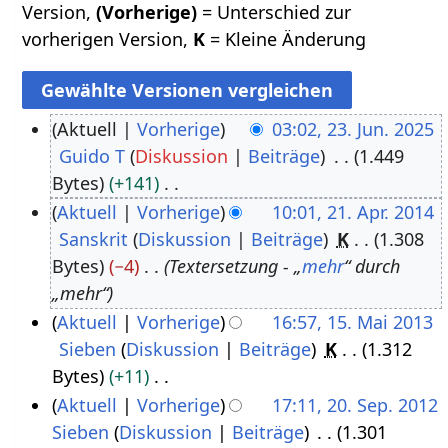
Version,
(Vorherige)
= Unterschied zur
vorherigen Version,
K
= Kleine Änderung
Aktuell
Vorherige
03:02, 23. Jun. 2025
Guido T
Diskussion
Beiträge
1.449
2
Bytes
+141
3
K
Aktuell
Vorherige
10:01, 21. Apr. 2014
.
e
Sanskrit
Diskussion
Beiträge
K
1.308
2
J
i
Bytes
−4
Textersetzung - „
mehr
“ durch
1
u
n
„mehr“
.
n
e
Aktuell
Vorherige
16:57, 15. Mai 2013
A
i
B
Sieben
Diskussion
Beiträge
K
1.312
1
p
2
e
Bytes
+11
5
r
0
a
K
Aktuell
Vorherige
17:11, 20. Sep. 2012
.
i
2
r
e
Sieben
Diskussion
Beiträge
1.301
2
M
l
5