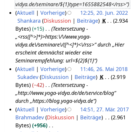
vidya.de/seminare/${1}type=1655882548</rss>“
u
3
Aktuell
Vorherige
12:25, 20. Jun. 2022
s
Shankara
Diskussion
Beiträge
K
2.934
2
t
Bytes
+15
Textersetzung -
0
2
„<rss([^>]*)>https:\/\/www.yoga-
.
0
vidya.de\/seminare\/([^<]*)<\/rss>“ durch „Hier
J
2
erscheint demnächst wieder eine
u
2
Seminarempfehlung: url=${2}${1}“
n
Aktuell
Vorherige
11:46, 26. Mai 2018
i
Sukadev
Diskussion
Beiträge
K
2.919
2
2
Bytes
−42
Textersetzung -
6
0
„http://www.yoga-vidya.de/de/service/blog“
.
2
durch „https://blog.yoga-vidya.de“
M
2
Aktuell
Vorherige
14:51, 27. Mär. 2017
a
Brahmadev
Diskussion
Beiträge
2.961
2
i
Bytes
+956
7
2