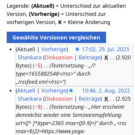
Legende:
(Aktuell)
= Unterschied zur aktuellen
Version,
(Vorherige)
= Unterschied zur
vorherigen Version,
K
= Kleine Änderung
Aktuell
Vorherige
17:02, 29. Jul. 2023
Shankara
Diskussion
Beiträge
K
2.920
2
Bytes
−5
Textersetzung - „/?
9
type=1655882548</rss>“ durch
.
„/rssfeed.xml</rss>“
J
Aktuell
Vorherige
10:46, 2. Aug. 2022
u
Shankara
Diskussion
Beiträge
K
2.925
2
l
Bytes
−9
Textersetzung - „Hier erscheint
.
i
demnächst wieder eine Seminarempfehlung:
A
2
url=([^ ]*)type=2365 max=([0-9]+)“ durch „<rss
u
0
max=${2}>https://www.yoga-
g
2