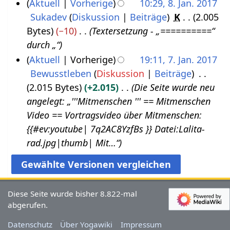
K
Aktuell
Vorherige
10:29, 8. Jan. 2017
.
0
e
Sukadev
Diskussion
Beiträge
K
2.005
8
M
1
i
Bytes
−10
Textersetzung - „==========“
.
ä
8
n
durch „“
J
r
e
Aktuell
Vorherige
19:11, 7. Jan. 2017
a
z
B
Bewusstleben
Diskussion
Beiträge
7
n
2
e
2.015 Bytes
+2.015
Die Seite wurde neu
.
u
0
a
angelegt: „'''Mitmenschen‏‎ ''' == Mitmenschen‏‎
J
a
1
r
Video == Vortragsvideo über Mitmenschen‏‎:
a
r
7
b
{{#ev:youtube| 7q2AC8YzfBs }} Datei:Lalita-
n
2
e
rad.jpg|thumb| Mit…“
u
0
i
a
1
t
r
7
u
2
Diese Seite wurde bisher 8.822-mal
n
0
abgerufen.
g
1
s
Datenschutz
Über Yogawiki
Impressum