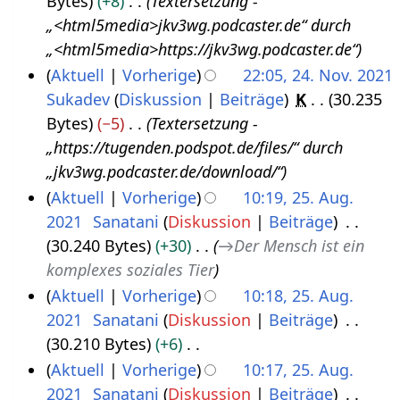
Bytes
+8
Textersetzung -
4
b
n
„<html5media>jkv3wg.podcaster.de“ durch
.
e
e
„<html5media>https://jkv3wg.podcaster.de“
N
r
B
Aktuell
Vorherige
22:05, 24. Nov. 2021
o
2
e
Sukadev
Diskussion
Beiträge
K
30.235
v
0
a
Bytes
−5
Textersetzung -
e
2
r
„https://tugenden.podspot.de/files/“ durch
m
1
b
„jkv3wg.podcaster.de/download/“
b
e
Aktuell
Vorherige
10:19, 25. Aug.
e
i
2021
Sanatani
Diskussion
Beiträge
2
r
t
30.240 Bytes
+30
→
Der Mensch ist ein
5
2
u
komplexes soziales Tier
.
0
n
Aktuell
Vorherige
10:18, 25. Aug.
A
2
g
2021
Sanatani
Diskussion
Beiträge
u
1
s
30.210 Bytes
+6
g
z
K
Aktuell
Vorherige
10:17, 25. Aug.
u
u
e
2021
Sanatani
Diskussion
Beiträge
s