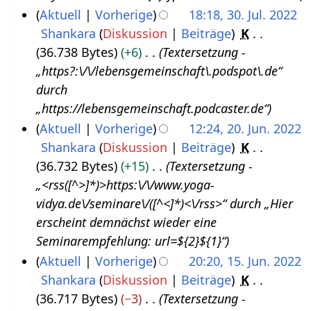
s
u
Aktuell
Vorherige
18:18, 30. Jul. 2022
t
n
Shankara
Diskussion
Beiträge
K
3
2
g
36.738 Bytes
+6
Textersetzung -
0
0
„https?:\/\/lebensgemeinschaft\.podspot\.de“
.
2
durch
J
2
„https://lebensgemeinschaft.podcaster.de“
u
Aktuell
Vorherige
12:24, 20. Jun. 2022
l
Shankara
Diskussion
Beiträge
K
2
i
36.732 Bytes
+15
Textersetzung -
0
2
„<rss([^>]*)>https:\/\/www.yoga-
.
0
vidya.de\/seminare\/([^<]*)<\/rss>“ durch „Hier
J
2
erscheint demnächst wieder eine
u
2
Seminarempfehlung: url=${2}${1}“
n
Aktuell
Vorherige
20:20, 15. Jun. 2022
i
Shankara
Diskussion
Beiträge
K
1
2
36.717 Bytes
−3
Textersetzung -
5
0