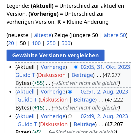
Legende:
(Aktuell)
= Unterschied zur aktuellen
Version,
(Vorherige)
= Unterschied zur
vorherigen Version,
K
= Kleine Änderung
(
neueste
|
älteste
) Zeige (
jüngere 50
|
ältere 50
)
(
20
|
50
|
100
|
250
|
500
)
Aktuell
Vorherige
02:05, 31. Okt. 2023
Guido T
Diskussion
Beiträge
47.277
3
Bytes
+55
→
Sind wir nicht alle gleich?
1
Aktuell
Vorherige
02:51, 2. Aug. 2023
.
Guido T
Diskussion
Beiträge
47.222
2
O
Bytes
+15
→
Sind wir nicht alle gleich?
.
k
Aktuell
Vorherige
02:49, 2. Aug. 2023
A
t
Guido T
Diskussion
Beiträge
47.207
u
o
Bytes
+5
→
Sind wir nicht alle gleich?