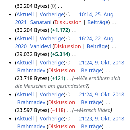
s
i
30.204 Bytes
0
t
a
n
K
Aktuell
Vorherige
10:14, 25. Aug.
2
m
e
e
2021
Sanatani
Diskussion
Beiträge
0
m
B
i
30.204 Bytes
+1.172
2
e
e
n
K
Aktuell
Vorherige
16:24, 22. Aug.
1
n
a
e
e
2020
Vanidevi
Diskussion
Beiträge
2
f
r
B
i
29.032 Bytes
+5.314
2
a
b
e
n
K
Aktuell
Vorherige
21:24, 9. Okt. 2018
.
s
e
a
e
e
Brahmadev
Diskussion
Beiträge
9
A
s
i
r
B
i
23.718 Bytes
+121
→
Wie ernähren sich
.
u
u
t
b
e
n
die Menschen am gesündesten?
O
g
n
u
e
a
e
Aktuell
Vorherige
21:24, 9. Okt. 2018
k
u
g
n
i
r
B
Brahmadev
Diskussion
Beiträge
t
s
g
t
b
e
23.597 Bytes
−118
→
Mensch Video
o
t
s
u
e
a
Aktuell
Vorherige
21:23, 9. Okt. 2018
b
2
z
n
i
r
Brahmadev
Diskussion
Beiträge
e
0