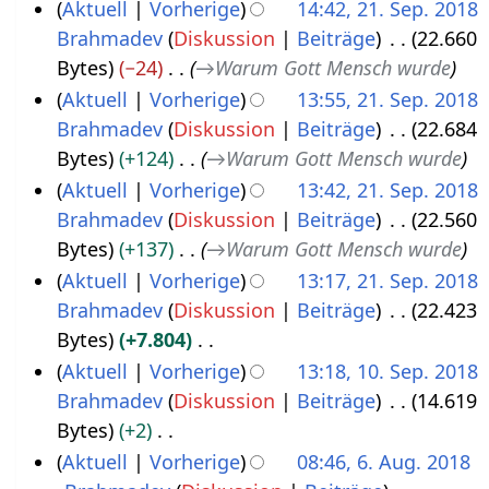
a
e
Aktuell
Vorherige
14:42, 21. Sep. 2018
S
u
a
r
B
Brahmadev
Diskussion
Beiträge
22.660
e
n
s
b
e
Bytes
−24
→
Warum Gott Mensch wurde
p
g
s
e
a
Aktuell
Vorherige
13:55, 21. Sep. 2018
t
u
i
r
Brahmadev
Diskussion
Beiträge
22.684
e
n
t
b
Bytes
+124
→
Warum Gott Mensch wurde
m
g
u
e
Aktuell
Vorherige
13:42, 21. Sep. 2018
b
n
i
Brahmadev
Diskussion
Beiträge
22.560
e
g
t
Bytes
+137
→
Warum Gott Mensch wurde
r
s
u
Aktuell
Vorherige
13:17, 21. Sep. 2018
2
z
n
Brahmadev
Diskussion
Beiträge
22.423
0
u
g
Bytes
+7.804
1
s
s
K
Aktuell
Vorherige
13:18, 10. Sep. 2018
8
a
z
e
Brahmadev
Diskussion
Beiträge
14.619
1
m
u
i
Bytes
+2
0
m
s
n
K
Aktuell
Vorherige
08:46, 6. Aug. 2018
.
e
a
e
e