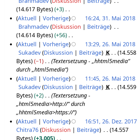
Brahmadev
Diskussion
Beiträge
6
S
n
m
B
i
14.617 Bytes
+3
.
e
f
m
e
n
K
Aktuell
Vorherige
16:24, 31. Mai 2018
A
p
a
e
a
e
e
Brahmadev
Diskussion
Beiträge
3
u
t
s
n
r
B
i
14.614 Bytes
+56
1
g
e
s
f
b
e
n
K
Aktuell
Vorherige
13:29, 26. Mai 2018
.
u
m
u
a
e
a
e
e
Sukadev
Diskussion
Beiträge
K
14.558
2
M
s
b
n
s
i
r
B
i
Bytes
−1
Textersetzung - „hhtml5media“
6
a
t
g
e
s
t
b
e
n
durch „html5media“
.
i
2
r
u
u
e
a
e
Aktuell
Vorherige
11:45, 26. Mai 2018
M
2
0
n
2
n
i
r
B
Sukadev
Diskussion
Beiträge
K
14.559
a
0
g
1
0
g
t
b
e
Bytes
+2
Textersetzung -
i
1
8
1
s
u
e
a
„html5media>http://“ durch
2
8
8
z
n
i
r
„hhtml5media>https://“
0
u
g
t
b
Aktuell
Vorherige
16:51, 26. Dez. 2017
1
s
s
u
e
Chitra76
Diskussion
Beiträge
14.557
2
8
a
z
n
i
Bytes
+3.005
6