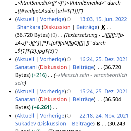
„<html5media>([^<]*)<\/html5media>“ durch
.
2
„{{#widget:Audio|url=${1}}}“
J
2
Aktuell
Vorherige
13:03, 15. Jun. 2022
u
Shankara
Diskussion
Beiträge
K
n
36.720 Bytes
0
Textersetzung - „([[][[]:?[a-
i
zA-z]*:)([^]|]*)\.[pP][nN][gG]([]|])“ durch
2
„${1}${2}.jpg${3}“
0
Aktuell
Vorherige
16:24, 25. Dez. 2021
2
Sanatani
Diskussion
Beiträge
36.720
2
2
Bytes
+216
→
Mensch sein - verantwortlich
5
sein
.
Aktuell
Vorherige
15:24, 25. Dez. 2021
D
Sanatani
Diskussion
Beiträge
36.504
e
Bytes
+6.261
z
K
Aktuell
Vorherige
22:18, 24. Nov. 2021
e
e
Sukadev
Diskussion
Beiträge
K
30.243
2
m
i