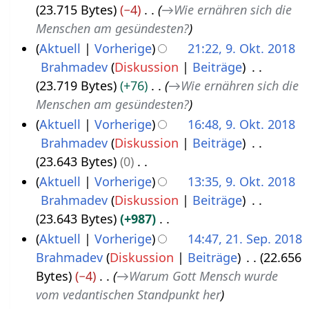
u
g
t
b
23.715 Bytes
−4
→
Wie ernähren sich die
r
2
s
s
u
e
Menschen am gesündesten?
2
0
a
z
n
i
Aktuell
Vorherige
21:22, 9. Okt. 2018
0
m
u
g
t
Brahmadev
Diskussion
Beiträge
1
m
s
s
u
23.719 Bytes
+76
→
Wie ernähren sich die
8
e
a
z
n
Menschen am gesündesten?
n
m
u
g
Aktuell
Vorherige
16:48, 9. Okt. 2018
f
m
s
s
Brahmadev
Diskussion
Beiträge
a
e
a
z
23.643 Bytes
0
s
n
m
u
K
Aktuell
Vorherige
13:35, 9. Okt. 2018
s
f
m
s
e
Brahmadev
Diskussion
Beiträge
u
a
e
a
i
23.643 Bytes
+987
n
s
n
m
n
K
Aktuell
Vorherige
14:47, 21. Sep. 2018
g
s
f
m
e
e
Brahmadev
Diskussion
Beiträge
22.656
2
u
a
e
B
i
Bytes
−4
→
Warum Gott Mensch wurde
1
n
s
n
e
n
vom vedantischen Standpunkt her
.
g
s
f