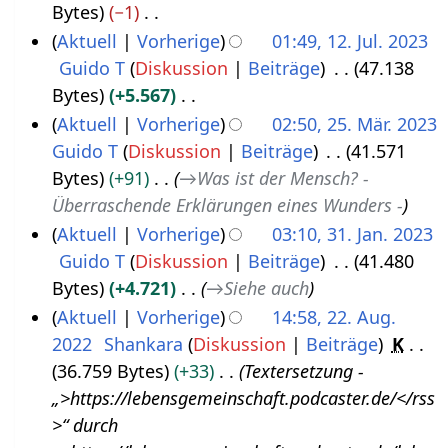
Bytes
−1
K
Aktuell
Vorherige
01:49, 12. Jul. 2023
e
Guido T
Diskussion
Beiträge
47.138
i
Bytes
+5.567
n
K
Aktuell
Vorherige
02:50, 25. Mär. 2023
e
e
Guido T
Diskussion
Beiträge
41.571
2
B
i
Bytes
+91
→
Was ist der Mensch? -
5
e
n
Überraschende Erklärungen eines Wunders -
.
a
e
Aktuell
Vorherige
03:10, 31. Jan. 2023
M
r
B
Guido T
Diskussion
Beiträge
41.480
3
ä
b
e
Bytes
+4.721
→
Siehe auch
1
r
e
a
Aktuell
Vorherige
14:58, 22. Aug.
.
z
i
r
2022
Shankara
Diskussion
Beiträge
K
2
J
2
t
b
36.759 Bytes
+33
Textersetzung -
2
a
0
u
e
„>https://lebensgemeinschaft.podcaster.de/</rss
.
n
2
n
i
>“ durch
A
u
3
g
t