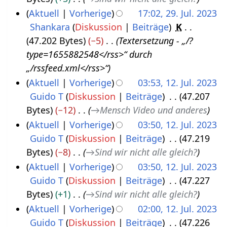
g
b
Aktuell
Vorherige
17:02, 29. Jul. 2023
u
e
Shankara
Diskussion
Beiträge
K
2
s
r
47.202 Bytes
−5
Textersetzung - „/?
9
t
2
type=1655882548</rss>“ durch
.
2
0
„/rssfeed.xml</rss>“
J
0
2
Aktuell
Vorherige
03:53, 12. Jul. 2023
u
2
3
Guido T
Diskussion
Beiträge
47.207
1
l
3
Bytes
−12
→
Mensch Video und anderes
2
i
Aktuell
Vorherige
03:50, 12. Jul. 2023
.
2
Guido T
Diskussion
Beiträge
47.219
J
0
Bytes
−8
→
Sind wir nicht alle gleich?
u
2
Aktuell
Vorherige
03:50, 12. Jul. 2023
l
3
Guido T
Diskussion
Beiträge
47.227
i
Bytes
+1
→
Sind wir nicht alle gleich?
2
Aktuell
Vorherige
02:00, 12. Jul. 2023
0
Guido T
Diskussion
Beiträge
47.226
2