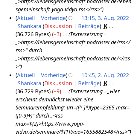
„>https://lebensgemeinschaft.podcaster.de/leben
u
a
s
u
sgemeinschaft-yoga-vidya.rss</rss>“
g
r
z
n
Aktuell
Vorherige
13:15, 3. Aug. 2022
u
2
u
g
Shankara
Diskussion
Beiträge
K
3
s
0
s
s
36.726 Bytes
−3
Textersetzung -
.
t
2
a
z
„>https://lebensgemeinschaft.podcaster.de/rss</
A
2
3
m
u
rss>“ durch
u
0
m
s
„>https://lebensgemeinschaft.podcaster.de/</rss
g
2
e
a
>“
u
2
n
m
Aktuell
Vorherige
10:45, 2. Aug. 2022
s
f
m
Shankara
Diskussion
Beiträge
K
2
t
a
e
36.729 Bytes
−9
Textersetzung - „Hier
.
2
s
n
erscheint demnächst wieder eine
A
0
s
f
Seminarempfehlung: url=([^ ]*)type=2365 max=
u
2
u
a
([0-9]+)“ durch „<rss
g
2
n
s
max=${2}>https://www.yoga-
u
g
s
vidya.de/seminare/${1}type=1655882548</rss>“