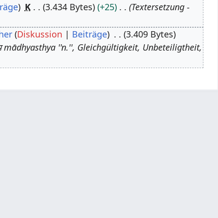
träge
K
3.434 Bytes
+25
Textersetzung -
her
Diskussion
Beiträge
3.409 Bytes
थ्य mādhyasthya ''n.'', Gleichgültigkeit, Unbeteiligtheit,