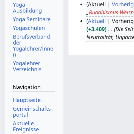
Aktuell
Vorherig
Yoga
Ausbildung
„
Buddhismus Weish
7
Yoga Seminare
Aktuell
Vorherig
.
Yogaschulen
+3.409
Die Sei
J
1
Berufsverband
Neutralität, Unpart
u
3
der
l
.
Yogalehrer/inne
n
i
S
Yogalehrer
2
e
Verzeichnis
0
p
1
t
Navigation
8
e
m
Hauptseite
b
Gemeinschafts­
e
portal
r
Aktuelle
Ereignisse
2