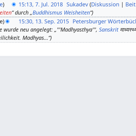
e
15:13, 7. Jul. 2018
Sukadev
Diskussion
Bei
eiten
“ durch „
Buddhismus Weisheiten
“
e
15:30, 13. Sep. 2015
Petersburger Wörterbüc
te wurde neu angelegt: „'''Madhyasthya''',
Sanskrit
माध्यस्
eilichkeit. Madhyas…“