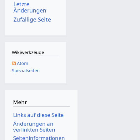
Letzte
0
Änderungen
1
Zufällige Seite
5
Wikiwerkzeuge
Atom
Spezialseiten
Mehr
Links auf diese Seite
Änderungen an
verlinkten Seiten
Seiten­­informationen