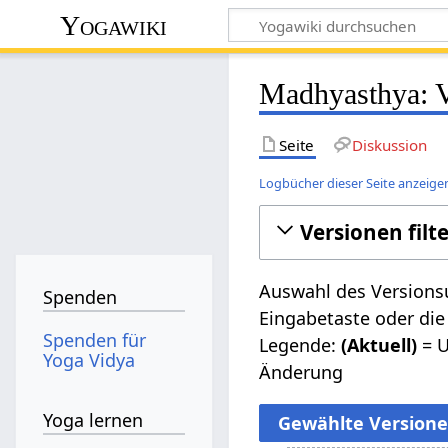
Yogawiki
Madhyasthya: V
Seite
Diskussion
Logbücher dieser Seite anzeige
Versionen filt
Auswahl des Versionsu
Spenden
Eingabetaste oder die
Spenden für
Legende:
(Aktuell)
= U
Yoga Vidya
Änderung
Yoga lernen