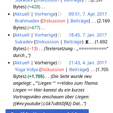
2
S
0
Bytes
+428
0
e
2
K
Aktuell
Vorherige
09:51, 7. Apr. 2017
.
p
0
e
Brahmadev
Diskussion
Beiträge
2.169
7
M
t
i
Bytes
+477
.
a
e
n
K
Aktuell
Vorherige
18:45, 7. Jan. 2017
A
i
m
e
e
Sukadev
Diskussion
Beiträge
K
1.692
7
p
2
b
B
i
Bytes
−13
Textersetzung - „===========“
.
r
0
e
e
n
durch „“
J
i
1
r
a
e
Aktuell
Vorherige
21:43, 4. Jan. 2017
a
l
8
2
r
B
Yoga Vidya
Diskussion
Beiträge
1.705
4
n
2
0
b
e
Bytes
+1.705
Die Seite wurde neu
.
u
0
1
e
a
angelegt: „'''Liegen‏‎ ''' ==Video zum Thema
J
a
1
8
i
r
Liegen‏‎ == Hier kannst du ein kurzes
a
r
7
t
b
Vortragsvideo anschauen über Liegen‏‎:
n
2
u
e
{{#ev:youtube|LGk7u8ttDfA}} Dat…“
u
0
n
i
a