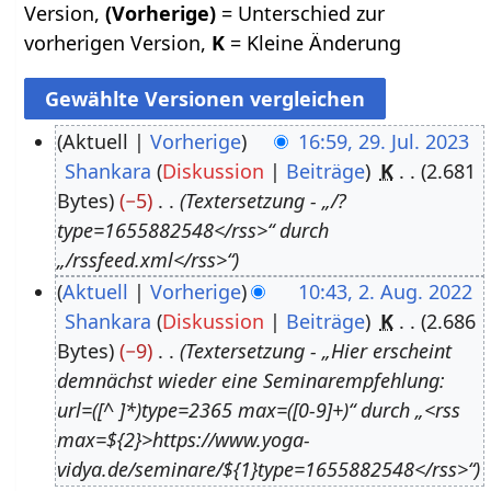
Version,
(Vorherige)
= Unterschied zur
vorherigen Version,
K
= Kleine Änderung
Aktuell
Vorherige
16:59, 29. Jul. 2023
Shankara
Diskussion
Beiträge
K
2.681
2
Bytes
−5
Textersetzung - „/?
9
type=1655882548</rss>“ durch
.
„/rssfeed.xml</rss>“
J
Aktuell
Vorherige
10:43, 2. Aug. 2022
u
Shankara
Diskussion
Beiträge
K
2.686
2
l
Bytes
−9
Textersetzung - „Hier erscheint
.
i
demnächst wieder eine Seminarempfehlung:
A
2
url=([^ ]*)type=2365 max=([0-9]+)“ durch „<rss
u
0
max=${2}>https://www.yoga-
g
2
vidya.de/seminare/${1}type=1655882548</rss>“
u
3