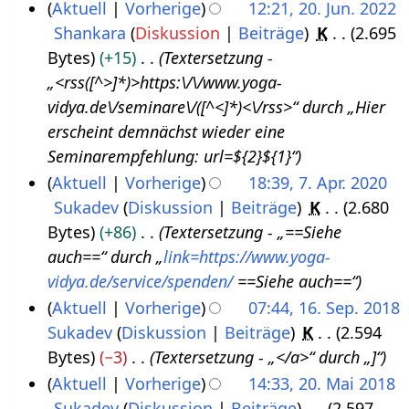
Aktuell
Vorherige
12:21, 20. Jun. 2022
s
Shankara
Diskussion
Beiträge
K
2.695
2
t
Bytes
+15
Textersetzung -
0
2
„<rss([^>]*)>https:\/\/www.yoga-
.
0
vidya.de\/seminare\/([^<]*)<\/rss>“ durch „Hier
J
2
erscheint demnächst wieder eine
u
2
Seminarempfehlung: url=${2}${1}“
n
Aktuell
Vorherige
18:39, 7. Apr. 2020
i
Sukadev
Diskussion
Beiträge
K
2.680
7
2
Bytes
+86
Textersetzung - „==Siehe
.
0
auch==“ durch „
link=https://www.yoga-
A
2
vidya.de/service/spenden/
==Siehe auch==“
p
2
Aktuell
Vorherige
07:44, 16. Sep. 2018
r
Sukadev
Diskussion
Beiträge
K
2.594
1
i
Bytes
−3
Textersetzung - „</a>“ durch „]“
6
l
Aktuell
Vorherige
14:33, 20. Mai 2018
.
2
Sukadev
Diskussion
Beiträge
2.597