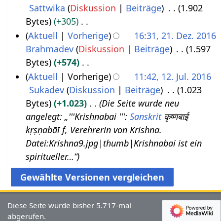
Sattwika
Diskussion
Beiträge
1.902
1
v
2
Bytes
+305
.
e
K
Aktuell
Vorherige
16:31, 21. Dez. 2016
N
m
e
Brahmadev
Diskussion
Beiträge
1.597
2
o
b
i
Bytes
+574
1
v
e
n
K
Aktuell
Vorherige
11:42, 12. Jul. 2016
.
e
r
e
e
Sukadev
Diskussion
Beiträge
1.023
1
D
m
2
B
i
Bytes
+1.023
Die Seite wurde neu
2
e
b
0
e
n
angelegt: „'''Krishnabai ''':
Sanskrit
कृष्णबाई
.
z
e
2
a
e
kṛṣṇabāī f, Verehrerin von Krishna.
J
e
r
1
r
B
Datei:Krishna9.jpg|thumb|Krishnabai ist ein
u
m
2
b
e
spiritueller…“
l
b
0
e
a
i
e
1
i
r
2
r
8
t
b
0
2
Diese Seite wurde bisher 5.717-mal
u
e
1
0
abgerufen.
n