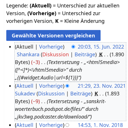
Legende:
(Aktuell)
= Unterschied zur aktuellen
Version,
(Vorherige)
= Unterschied zur
vorherigen Version,
K
= Kleine Änderung
Aktuell
Vorherige
20:03, 15. Jun. 2022
Shankara
Diskussion
Beiträge
K
1.890
1
Bytes
−3
Textersetzung - „<html5media>
5
([^<]*)<\/html5media>“ durch
.
„{{#widget:Audio|url=${1}}}“
J
Aktuell
Vorherige
21:29, 23. Nov. 2021
u
Sukadev
Diskussion
Beiträge
K
1.893
2
n
Bytes
−9
Textersetzung - „sanskrit-
3
i
woerterbuch.podspot.de/files/“ durch
.
2
„jkv3wg.podcaster.de/download/“
N
0
Aktuell
Vorherige
14:53, 1. Nov. 2018
o
2