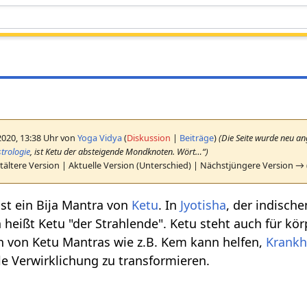
2020, 13:38 Uhr von
Yoga Vidya
(
Diskussion
|
Beiträge
)
(Die Seite wurde neu ang
strologie
, ist Ketu der absteigende Mondknoten. Wört…“)
ältere Version | Aktuelle Version (Unterschied) | Nächstjüngere Version →
 ist ein Bija Mantra von
Ketu
. In
Jyotisha
, der indisch
heißt Ketu "der Strahlende". Ketu steht auch für körp
on von Ketu Mantras wie z.B. Kem kann helfen,
Krankh
lle Verwirklichung zu transformieren.