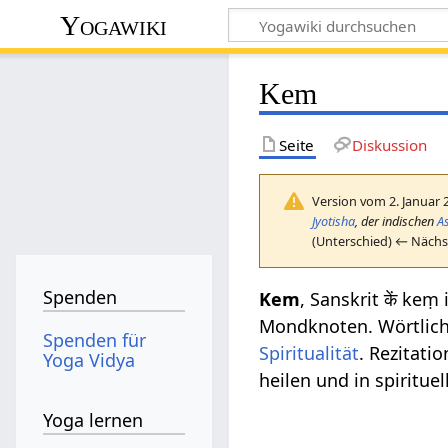
Yogawiki
Kem
Seite
Diskussion
Version vom 2. Januar 
Jyotisha
, der indischen
A
(Unterschied) ← Nächst
Spenden
Kem
, Sanskrit कें keṃ
Mondknoten. Wörtlich 
Spenden für
Spiritualität
. Rezitati
Yoga Vidya
heilen und in spiritue
Yoga lernen