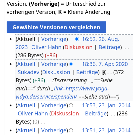
Version,
(Vorherige)
= Unterschied zur
vorherigen Version,
K
= Kleine Änderung
Aktuell
Vorherige
16:52, 26. Aug.
2023
Oliver Hahn
Diskussion
Beiträge
2
286 Bytes
−86
6
K
Aktuell
Vorherige
18:36, 7. Apr. 2020
.
e
Sukadev
Diskussion
Beiträge
K
372
7
A
i
Bytes
+86
Textersetzung - „==Siehe
.
u
n
auch==“ durch „
link=https://www.yoga-
A
g
e
vidya.de/service/spenden/
==Siehe auch==“
p
u
B
Aktuell
Vorherige
13:53, 23. Jan. 2014
r
s
e
Oliver Hahn
Diskussion
Beiträge
286
2
i
t
a
Bytes
0
3
l
2
r
K
Aktuell
Vorherige
13:51, 23. Jan. 2014
.
2
0