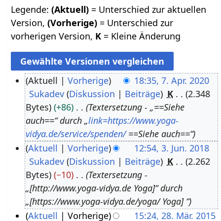
Legende:
(Aktuell)
= Unterschied zur aktuellen
Version,
(Vorherige)
= Unterschied zur
vorherigen Version,
K
= Kleine Änderung
Aktuell
Vorherige
18:35, 7. Apr. 2020
Sukadev
Diskussion
Beiträge
K
2.348
7
Bytes
+86
Textersetzung - „==Siehe
.
auch==“ durch „
link=https://www.yoga-
A
vidya.de/service/spenden/
==Siehe auch==“
p
Aktuell
Vorherige
12:54, 3. Jun. 2018
r
Sukadev
Diskussion
Beiträge
K
2.262
3
i
Bytes
−10
Textersetzung -
.
l
„[http://www.yoga-vidya.de Yoga]“ durch
J
2
„[https://www.yoga-vidya.de/yoga/ Yoga] “
u
0
Aktuell
Vorherige
15:24, 28. Mär. 2015
n
2