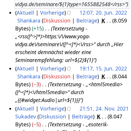
vidya.de/seminare/${1}type=1655882548</rss>“
u
3
Aktuell
Vorherige
12:07, 20. Jun. 2022
s
Shankara
Diskussion
Beiträge
K
8.059
2
t
Bytes
+15
Textersetzung -
0
2
„<rss([^>]*)>https:\/\/www.yoga-
.
0
vidya.de\/seminare\/([^<]*)<\/rss>“ durch „Hier
J
2
erscheint demnächst wieder eine
u
2
Seminarempfehlung: url=${2}${1}“
n
Aktuell
Vorherige
19:17, 15. Jun. 2022
i
Shankara
Diskussion
Beiträge
K
8.044
1
2
Bytes
−3
Textersetzung - „<html5media>
5
0
([^<]*)<\/html5media>“ durch
.
2
„{{#widget:Audio|url=${1}}}“
J
2
Aktuell
Vorherige
21:51, 24. Nov. 2021
u
Sukadev
Diskussion
Beiträge
K
8.047
2
n
Bytes
−5
Textersetzung - „esoterik-
4
i