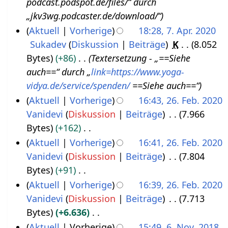
podcast.podspot.de/files/“ durch
.
2
„jkv3wg.podcaster.de/download/“
N
0
Aktuell
Vorherige
18:28, 7. Apr. 2020
o
2
Sukadev
Diskussion
Beiträge
K
8.052
7
v
2
Bytes
+86
Textersetzung - „==Siehe
.
e
auch==“ durch „
link=https://www.yoga-
A
m
vidya.de/service/spenden/
==Siehe auch==“
p
b
Aktuell
Vorherige
16:43, 26. Feb. 2020
r
e
Vanidevi
Diskussion
Beiträge
7.966
2
i
r
Bytes
+162
6
l
2
K
Aktuell
Vorherige
16:41, 26. Feb. 2020
.
2
0
e
Vanidevi
Diskussion
Beiträge
7.804
F
0
2
i
Bytes
+91
e
2
1
n
K
Aktuell
Vorherige
16:39, 26. Feb. 2020
b
0
e
e
Vanidevi
Diskussion
Beiträge
7.713
r
B
i
Bytes
+6.636
u
e
n
K
Aktuell
Vorherige
15:49, 6. Nov. 2018