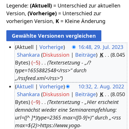
Legende:
(Aktuell)
= Unterschied zur aktuellen
Version,
(Vorherige)
= Unterschied zur
vorherigen Version,
K
= Kleine Änderung
Aktuell
Vorherige
16:48, 29. Jul. 2023
Shankara
Diskussion
Beiträge
K
8.045
2
Bytes
−5
Textersetzung - „/?
9
type=1655882548</rss>“ durch
.
„/rssfeed.xml</rss>“
J
Aktuell
Vorherige
10:32, 2. Aug. 2022
u
Shankara
Diskussion
Beiträge
K
8.050
2
l
Bytes
−9
Textersetzung - „Hier erscheint
.
i
demnächst wieder eine Seminarempfehlung:
A
2
url=([^ ]*)type=2365 max=([0-9]+)“ durch „<rss
u
0
max=${2}>https://www.yoga-
g
2