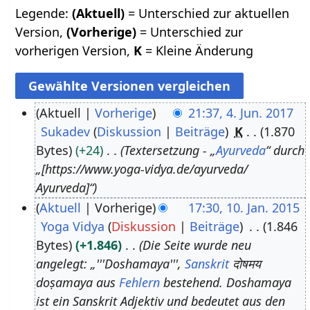
Legende:
(Aktuell)
= Unterschied zur aktuellen
Version,
(Vorherige)
= Unterschied zur
vorherigen Version,
K
= Kleine Änderung
Aktuell
Vorherige
21:37, 4. Jun. 2017
Sukadev
Diskussion
Beiträge
K
1.870
4
Bytes
+24
Textersetzung - „
Ayurveda
“ durch
.
„[https://www.yoga-vidya.de/ayurveda/
J
Ayurveda]“
u
Aktuell
Vorherige
17:30, 10. Jan. 2015
n
Yoga Vidya
Diskussion
Beiträge
1.846
1
i
Bytes
+1.846
Die Seite wurde neu
0
2
angelegt: „'''Doshamaya''',
Sanskrit
दोषमय
.
0
doṣamaya aus
Fehlern
bestehend. Doshamaya
J
1
ist ein Sanskrit Adjektiv und bedeutet aus den
a
7