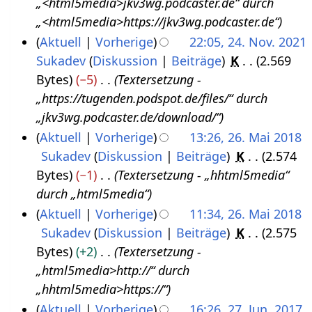
„<html5media>jkv3wg.podcaster.de“ durch
.
2
„<html5media>https://jkv3wg.podcaster.de“
N
0
Aktuell
Vorherige
22:05, 24. Nov. 2021
o
2
Sukadev
Diskussion
Beiträge
K
2.569
v
2
Bytes
−5
Textersetzung -
e
„https://tugenden.podspot.de/files/“ durch
m
„jkv3wg.podcaster.de/download/“
b
Aktuell
Vorherige
13:26, 26. Mai 2018
e
Sukadev
Diskussion
Beiträge
K
2.574
2
r
Bytes
−1
Textersetzung - „hhtml5media“
6
2
durch „html5media“
.
0
Aktuell
Vorherige
11:34, 26. Mai 2018
M
2
Sukadev
Diskussion
Beiträge
K
2.575
a
1
Bytes
+2
Textersetzung -
i
„html5media>http://“ durch
2
„hhtml5media>https://“
0
Aktuell
Vorherige
16:26, 27. Jun. 2017