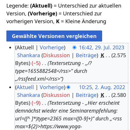
Legende:
(Aktuell)
= Unterschied zur aktuellen
Version,
(Vorherige)
= Unterschied zur
vorherigen Version,
K
= Kleine Änderung
Aktuell
Vorherige
16:42, 29. Jul. 2023
Shankara
Diskussion
Beiträge
K
2.575
2
Bytes
−5
Textersetzung - „/?
9
type=1655882548</rss>“ durch
.
„/rssfeed.xml</rss>“
J
Aktuell
Vorherige
10:25, 2. Aug. 2022
u
Shankara
Diskussion
Beiträge
K
2.580
2
l
Bytes
−9
Textersetzung - „Hier erscheint
.
i
demnächst wieder eine Seminarempfehlung:
A
2
url=([^ ]*)type=2365 max=([0-9]+)“ durch „<rss
u
0
max=${2}>https://www.yoga-
g
2