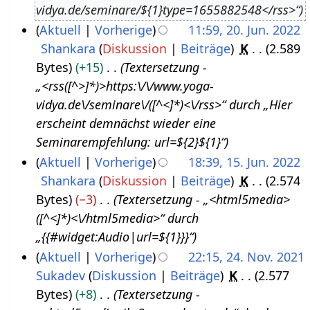
vidya.de/seminare/${1}type=1655882548</rss>“
u
3
Aktuell
Vorherige
11:59, 20. Jun. 2022
s
Shankara
Diskussion
Beiträge
K
2.589
2
t
Bytes
+15
Textersetzung -
0
2
„<rss([^>]*)>https:\/\/www.yoga-
.
0
vidya.de\/seminare\/([^<]*)<\/rss>“ durch „Hier
J
2
erscheint demnächst wieder eine
u
2
Seminarempfehlung: url=${2}${1}“
n
Aktuell
Vorherige
18:39, 15. Jun. 2022
i
Shankara
Diskussion
Beiträge
K
2.574
1
2
Bytes
−3
Textersetzung - „<html5media>
5
0
([^<]*)<\/html5media>“ durch
.
2
„{{#widget:Audio|url=${1}}}“
J
2
Aktuell
Vorherige
22:15, 24. Nov. 2021
u
Sukadev
Diskussion
Beiträge
K
2.577
2
n
Bytes
+8
Textersetzung -
4
i