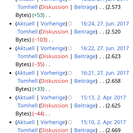
1
Tomhell
Diskussion
Beiträge
2.573
2
8
Bytes
+53
7
K
Aktuell
Vorherige
16:24, 27. Jun. 2017
.
e
Tomhell
Diskussion
Beiträge
2.520
J
i
Bytes
−103
u
n
K
Aktuell
Vorherige
16:22, 27. Jun. 2017
n
e
e
Tomhell
Diskussion
Beiträge
2.623
i
B
i
Bytes
−35
2
e
n
K
Aktuell
Vorherige
16:21, 27. Jun. 2017
0
a
e
e
Tomhell
Diskussion
Beiträge
2.658
1
r
B
i
Bytes
+33
7
b
e
n
K
Aktuell
Vorherige
15:13, 2. Apr. 2017
e
a
e
e
Tomhell
Diskussion
Beiträge
2.625
2
i
r
B
i
Bytes
−44
.
t
b
e
n
K
Aktuell
Vorherige
15:10, 2. Apr. 2017
A
u
e
a
e
e
Tomhell
Diskussion
Beiträge
2.669
p