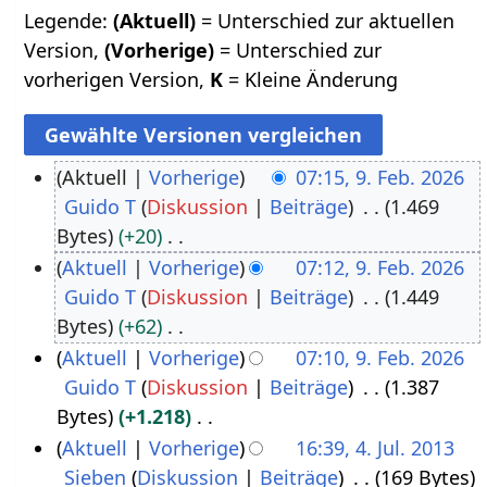
Legende:
(Aktuell)
= Unterschied zur aktuellen
Version,
(Vorherige)
= Unterschied zur
vorherigen Version,
K
= Kleine Änderung
Aktuell
Vorherige
07:15, 9. Feb. 2026
Guido T
Diskussion
Beiträge
1.469
9
Bytes
+20
.
K
Aktuell
Vorherige
07:12, 9. Feb. 2026
F
e
Guido T
Diskussion
Beiträge
1.449
e
i
Bytes
+62
b
n
K
Aktuell
Vorherige
07:10, 9. Feb. 2026
r
e
e
Guido T
Diskussion
Beiträge
1.387
u
B
i
Bytes
+1.218
a
e
n
K
Aktuell
Vorherige
16:39, 4. Jul. 2013
r
a
e
e
Sieben
Diskussion
Beiträge
169 Bytes
4
2