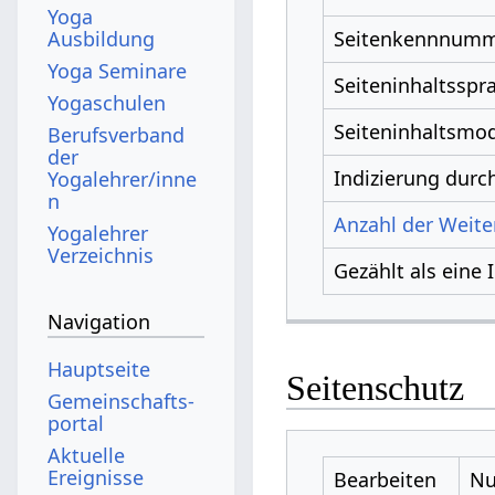
Yoga
Ausbildung
Seitenkennnum
Yoga Seminare
Seiteninhaltsspr
Yogaschulen
Seiteninhaltsmod
Berufsverband
der
Indizierung dur
Yogalehrer/inne
n
Anzahl der Weiter
Yogalehrer
Verzeichnis
Gezählt als eine 
Navigation
Hauptseite
Seitenschutz
Gemeinschafts­
portal
Aktuelle
Ereignisse
Bearbeiten
Nu