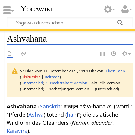
Yogawiki
Ashvahana
Version vom 11. Dezember 2023, 11:01 Uhr von
Oliver Hahn
(
Diskussion
|
Beiträge
)
(
Unterschied
)
← Nächstältere Version
| Aktuelle Version
(Unterschied) | Nächstjüngere Version → (Unterschied)
Ashvahana
(
Sanskrit
: अश्वहन aśva-hana
m.
) wörtl.:
"Pferde (
Ashva
) tötend (
han
)"; die asiatische
Wildform des Oleanders (
Nerium oleander
,
Karavira
).