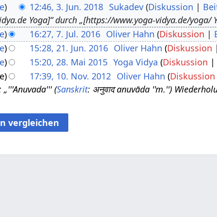
e
12:46, 3. Jun. 2018
Sukadev
Diskussion
Bei
idya.de Yoga]“ durch „[https://www.yoga-vidya.de/yoga/ Y
e
16:27, 7. Jul. 2016
Oliver Hahn
Diskussion
e
15:28, 21. Jun. 2016
Oliver Hahn
Diskussion
e
15:20, 28. Mai 2015
Yoga Vidya
Diskussion
e
17:39, 10. Nov. 2012
Oliver Hahn
Diskussion
„'''Anuvada''' (
Sanskrit
: अनुवाद anuvāda ''m.'') Wiederho