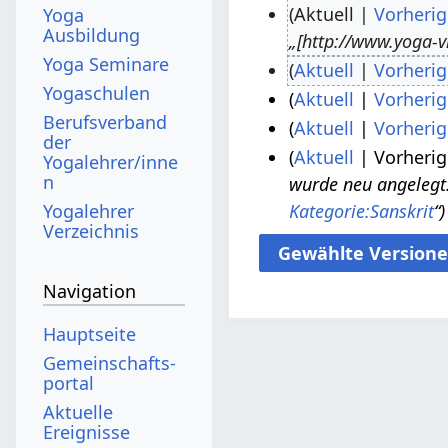
Aktuell
Vorherig
Yoga
Ausbildung
„[http://www.yoga-v
3
Yoga Seminare
Aktuell
Vorherig
.
Yogaschulen
Aktuell
Vorherig
J
7
Berufsverband
K
u
.
Aktuell
Vorherig
2
der
e
K
n
J
1
Aktuell
Vorherig
2
Yogalehrer/inne
i
e
n
i
u
wurde neu angelegt: 
.
8
1
n
i
Kategorie:Sanskrit
“
Yogalehrer
2
l
J
.
0
Verzeichnis
e
n
0
i
u
M
.
B
e
1
2
n
a
N
e
B
Navigation
8
0
i
i
o
a
e
1
2
2
v
Hauptseite
r
a
6
0
0
e
Gemeinschafts­
b
r
1
1
m
portal
e
b
6
5
b
Aktuelle
i
e
Ereignisse
e