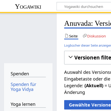
Yogawiki
Anuvada: Versi
Seite
Diskussion
Logbücher dieser Seite anzeige
Versionen filt
Auswahl des Versionsu
Spenden
Eingabetaste oder die
Spenden für
Legende:
(Aktuell)
= U
Yoga Vidya
Änderung
Yoga lernen