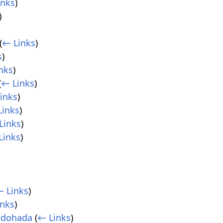
inks
)
)
(
← Links
)
s
)
nks
)
(
← Links
)
inks
)
Links
)
Links
)
Links
)
 Links
)
inks
)
adohada
(
← Links
)