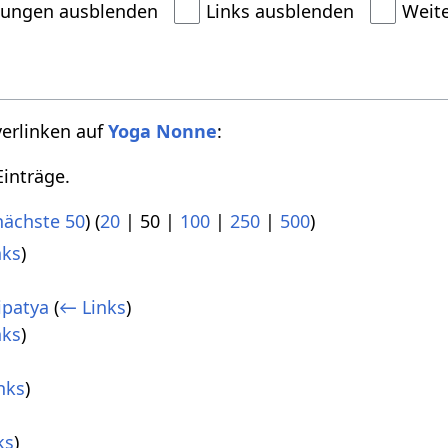
dungen ausblenden
Links ausblenden
Weit
verlinken auf
Yoga Nonne
:
inträge.
nächste 50
) (
20
|
50
|
100
|
250
|
500
)
nks
)
ipatya
(
← Links
)
nks
)
nks
)
ks
)