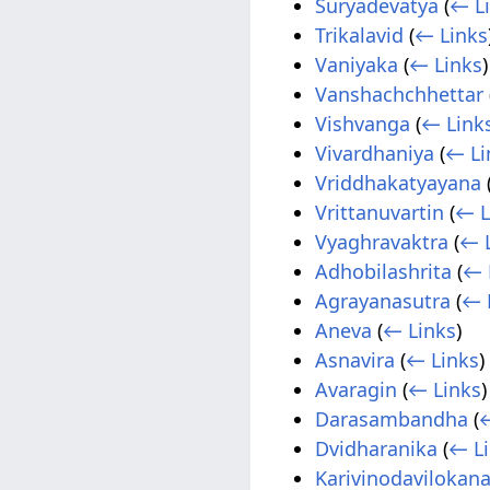
Suryadevatya
(
← L
Trikalavid
(
← Links
Vaniyaka
(
← Links
)
Vanshachchhettar
Vishvanga
(
← Link
Vivardhaniya
(
← Li
Vriddhakatyayana
Vrittanuvartin
(
← L
Vyaghravaktra
(
← 
Adhobilashrita
(
← 
Agrayanasutra
(
← 
Aneva
(
← Links
)
Asnavira
(
← Links
)
Avaragin
(
← Links
)
Darasambandha
(
←
Dvidharanika
(
← L
Karivinodavilokan