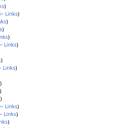
ks
)
← Links
)
nks
)
s
)
nks
)
← Links
)
s
)
 Links
)
s
)
)
s
)
← Links
)
 Links
)
nks
)