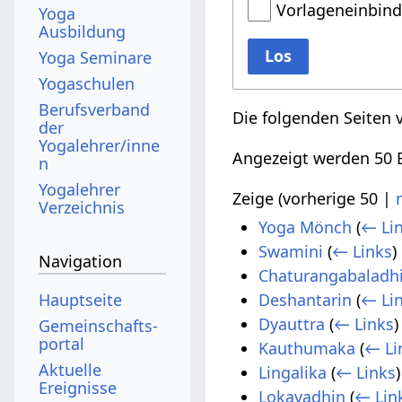
Vorlageneinbin
Yoga
Ausbildung
Los
Yoga Seminare
Yogaschulen
Berufsverband
Die folgenden Seiten 
der
Yogalehrer/inne
Angezeigt werden 50 E
n
Yogalehrer
Zeige (
vorherige 50
|
Verzeichnis
Yoga Mönch
(
← Li
Swamini
(
← Links
)
Navigation
Chaturangabaladh
Hauptseite
Deshantarin
(
← Li
Dyauttra
(
← Links
)
Gemeinschafts­
portal
Kauthumaka
(
← Li
Aktuelle
Lingalika
(
← Links
)
Ereignisse
Lokavadhin
(
← Lin