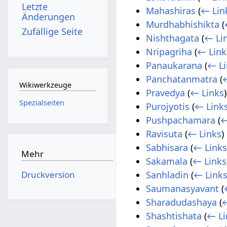
Letzte
Mahashiras
(
← Lin
Änderungen
Murdhabhishikta
(
Zufällige Seite
Nishthagata
(
← Li
Nripagriha
(
← Link
Panaukarana
(
← Li
Panchatanmatra
(
Wikiwerkzeuge
Pravedya
(
← Links
)
Spezialseiten
Purojyotis
(
← Link
Pushpachamara
(
←
Ravisuta
(
← Links
)
Sabhisara
(
← Link
Mehr
Sakamala
(
← Links
Druckversion
Sanhladin
(
← Link
Saumanasyavant
(
Sharadudashaya
(
←
Shashtishata
(
← Li