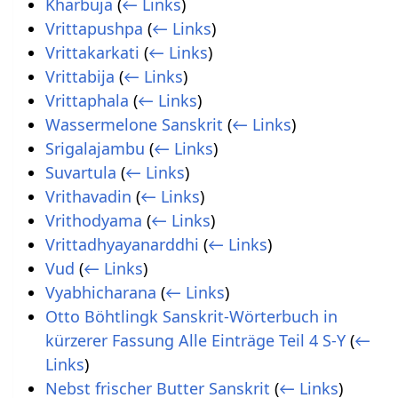
Kharbuja
(
← Links
)
Vrittapushpa
(
← Links
)
Vrittakarkati
(
← Links
)
Vrittabija
(
← Links
)
Vrittaphala
(
← Links
)
Wassermelone Sanskrit
(
← Links
)
Srigalajambu
(
← Links
)
Suvartula
(
← Links
)
Vrithavadin
(
← Links
)
Vrithodyama
(
← Links
)
Vrittadhyayanarddhi
(
← Links
)
Vud
(
← Links
)
Vyabhicharana
(
← Links
)
Otto Böhtlingk Sanskrit-Wörterbuch in
kürzerer Fassung Alle Einträge Teil 4 S-Y
(
←
Links
)
Nebst frischer Butter Sanskrit
(
← Links
)