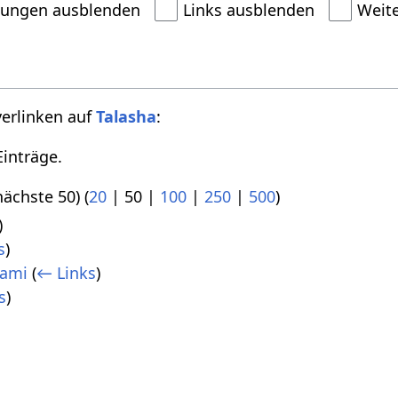
dungen ausblenden
Links ausblenden
Weit
verlinken auf
Talasha
:
inträge.
nächste 50
) (
20
|
50
|
100
|
250
|
500
)
)
s
)
tami
(
← Links
)
s
)