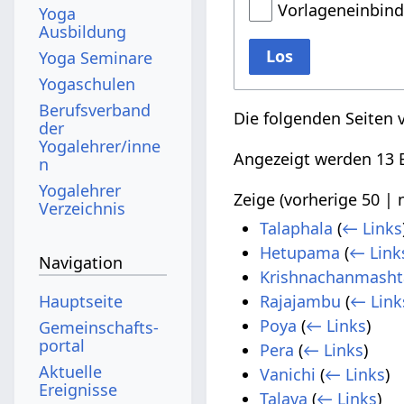
Vorlageneinbin
Yoga
Ausbildung
Los
Yoga Seminare
Yogaschulen
Berufsverband
Die folgenden Seiten 
der
Yogalehrer/inne
Angezeigt werden 13 E
n
Yogalehrer
Zeige (
vorherige 50
|
Verzeichnis
Talaphala
(
← Links
Hetupama
(
← Link
Navigation
Krishnachanmash
Hauptseite
Rajajambu
(
← Link
Poya
(
← Links
)
Gemeinschafts­
portal
Pera
(
← Links
)
Aktuelle
Vanichi
(
← Links
)
Ereignisse
Talava
(
← Links
)