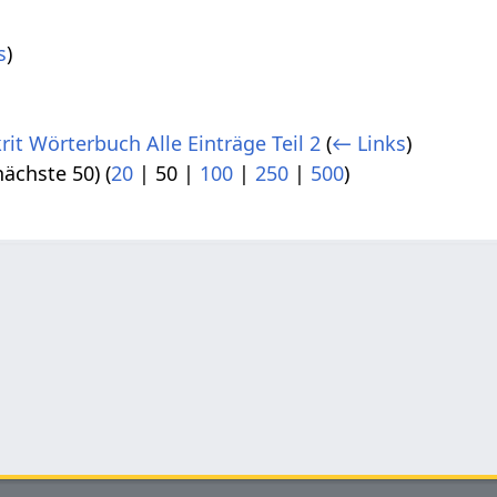
s
)
rit Wörterbuch Alle Einträge Teil 2
(
← Links
)
nächste 50
) (
20
|
50
|
100
|
250
|
500
)